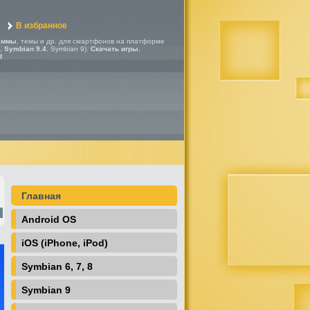
В избранное
аммы
, темы и др. для смартфонов на платформе
,
Symbian 9.4
, Symbian 9).
Скачать игры
,
d
Главная
Android OS
iOS (iPhone, iPod)
Symbian 6, 7, 8
Symbian 9