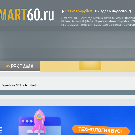
Регистрируйся!
Ты здесь надолго! :)
Smart60.ru - Сайт где можно скачать
игры
,
прогр
Nokia
Series 60 (
Belle
,
Symbian Anna
,
Symbian^3
программы, темы для смартфонов Nokia и
Androi
a Symbian S60
» ivankrljov