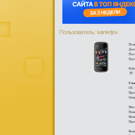
Пользователь: ivankrljov
Пол
Дата
Пос
Гру
Рейт
Сма
ОС:
Про
Опе
Мес
Ном
Нем
Про
Кол