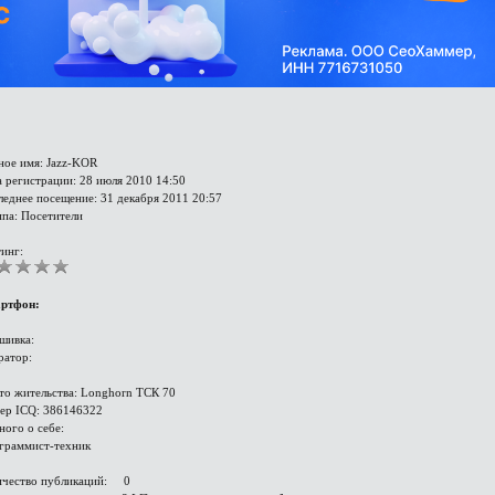
ное имя: Jazz-KOR
 регистрации: 28 июля 2010 14:50
леднее посещение: 31 декабря 2011 20:57
ппа: Посетители
инг:
ртфон:
шивка:
ратор:
то жительства: Longhorn ТСК 70
ер ICQ: 386146322
ного о себе:
граммист-техник
ичество публикаций: 0