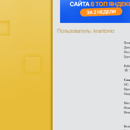
Пользователь: krantonio
Пол
Дата
Пос
Гру
Рейт
Сма
ОС:
Про
Опе
Мес
Ном
Нем
Кол