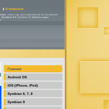
В избранное
аммы
, темы и др. для смартфонов на платформе
,
Symbian 9.4
, Symbian 9).
Скачать игры
,
d
Главная
Android OS
iOS (iPhone, iPod)
Symbian 6, 7, 8
Symbian 9