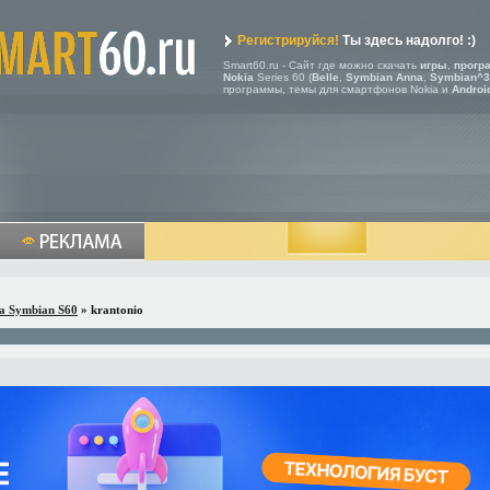
Регистрируйся!
Ты здесь надолго! :)
Smart60.ru - Сайт где можно скачать
игры
,
прогр
Nokia
Series 60 (
Belle
,
Symbian Anna
,
Symbian^3
программы, темы для смартфонов Nokia и
Androi
a Symbian S60
» krantonio