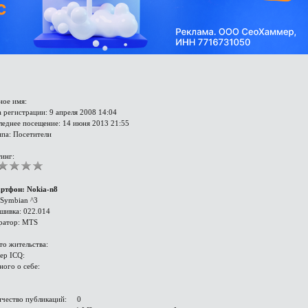
ное имя:
 регистрации: 9 апреля 2008 14:04
леднее посещение: 14 июня 2013 21:55
ппа: Посетители
инг:
ртфон: Nokia-n8
 Symbian ^3
шивка: 022.014
ратор: MTS
то жительства:
ер ICQ:
ного о себе:
ичество публикаций: 0