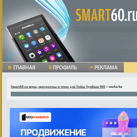
Smart60.ru игры, программы и темы для Nokia Symbian S60
» mu4acha