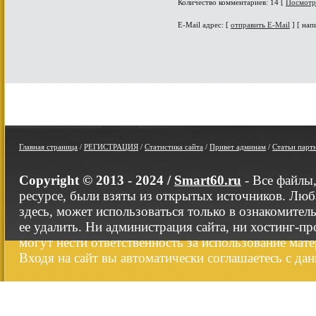
Количество комментариев: 14 [
Посмотр
E-Mail адрес: [
отправить E-Mail
] [ нап
Главная страница
/
РЕГИСТРАЦИЯ
/
Статистика сайта
/
Привет админам
/
Статьи парт
Copyright © 2013 - 2024 /
Smart60.ru
- Все файлы
ресурсе, были взяты из открытых источников. Люб
здесь, может использоваться только в ознакомител
ее удалить. Ни администрация сайта, ни хостинг-п
могут нести ответственность за использование мате
Входя на сайт вы автоматически соглашаетесь с да