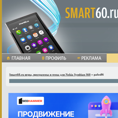
Smart60.ru игры, программы и темы для Nokia Symbian S60
» pafos86