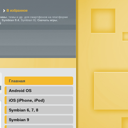
В избранное
аммы
, темы и др. для смартфонов на платформе
,
Symbian 9.4
, Symbian 9).
Скачать игры
,
d
Главная
Android OS
iOS (iPhone, iPod)
Symbian 6, 7, 8
Symbian 9