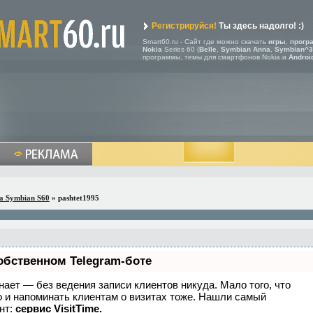
Регистрируйся!
Ты здесь надолго! :)
Smart60.ru - Сайт где можно скачать
игры
,
прогр
Nokia
Series 60 (
Belle
,
Symbian Anna
,
Symbian^3
программы, темы для смартфонов Nokia и
Androi
a Symbian S60
» pashtet1995
обственном Telegram-боте
 знает — без ведения записи клиентов никуда. Мало того, что
о и напоминать клиентам о визитах тоже. Нашли самый
нт:
сервис VisitTime.