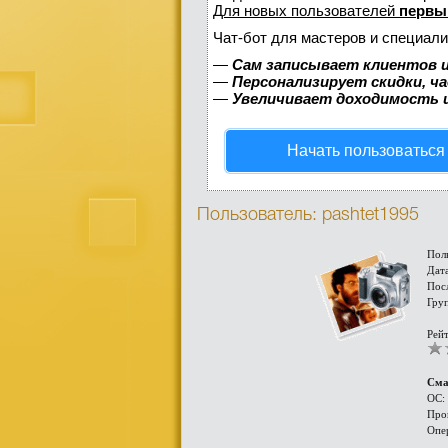
Для новых пользователей
первы
Чат-бот для мастеров и специали
—
Сам записывает клиентов и
—
Персонализирует скидки, ч
—
Увеличивает доходимость 
Начать пользоваться
Пользователь: pashtet1995
Пол
Дата
Пос
Гру
Рейт
Сма
ОС:
Про
Опе