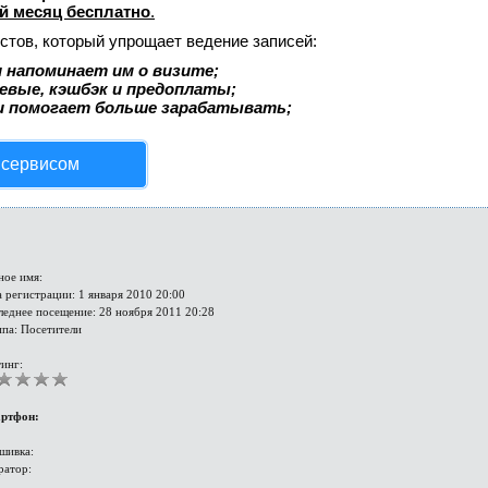
й месяц бесплатно
.
стов, который упрощает ведение записей:
 напоминает им о визите;
аевые, кэшбэк и предоплаты;
и помогает больше зарабатывать;
 сервисом
ное имя:
 регистрации: 1 января 2010 20:00
леднее посещение: 28 ноября 2011 20:28
ппа: Посетители
инг:
ртфон:
шивка:
ратор: