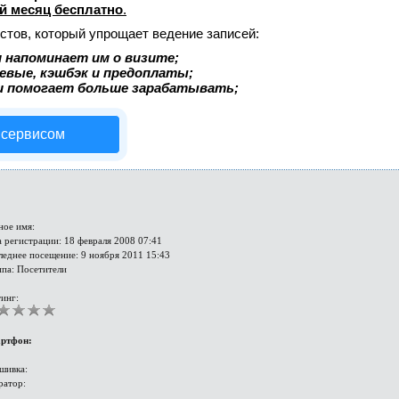
й месяц бесплатно
.
стов, который упрощает ведение записей:
 напоминает им о визите;
аевые, кэшбэк и предоплаты;
и помогает больше зарабатывать;
 сервисом
ное имя:
 регистрации: 18 февраля 2008 07:41
леднее посещение: 9 ноября 2011 15:43
ппа: Посетители
инг:
ртфон:
шивка:
ратор: