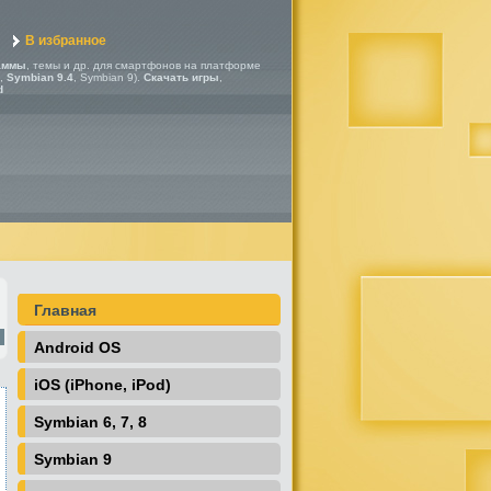
В избранное
аммы
, темы и др. для смартфонов на платформе
,
Symbian 9.4
, Symbian 9).
Скачать игры
,
d
Главная
Android OS
iOS (iPhone, iPod)
Symbian 6, 7, 8
Symbian 9