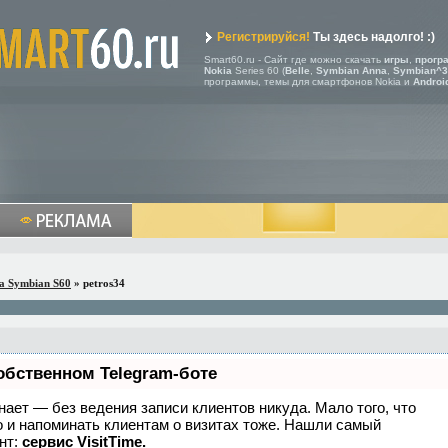
Регистрируйся!
Ты здесь надолго! :)
Smart60.ru - Сайт где можно скачать
игры
,
прогр
Nokia
Series 60 (
Belle
,
Symbian Anna
,
Symbian^3
программы, темы для смартфонов Nokia и
Androi
a Symbian S60
» petros34
обственном Telegram-боте
 знает — без ведения записи клиентов никуда. Мало того, что
о и напоминать клиентам о визитах тоже. Нашли самый
нт:
сервис VisitTime.