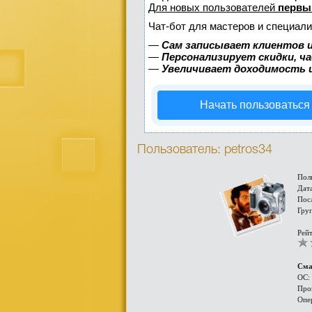
Для новых пользователей
первы
Чат-бот для мастеров и специали
—
Сам записывает клиентов и
—
Персонализирует скидки, ч
—
Увеличивает доходимость 
Начать пользоваться
Пользователь: petros34
Пол
Дата
Пос
Гру
Рейт
Сма
ОС:
Про
Опе