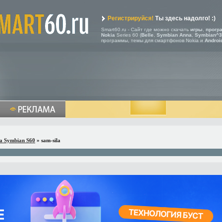
Регистрируйся!
Ты здесь надолго! :)
Smart60.ru - Сайт где можно скачать
игры
,
прогр
Nokia
Series 60 (
Belle
,
Symbian Anna
,
Symbian^3
программы, темы для смартфонов Nokia и
Androi
a Symbian S60
» sam-sila