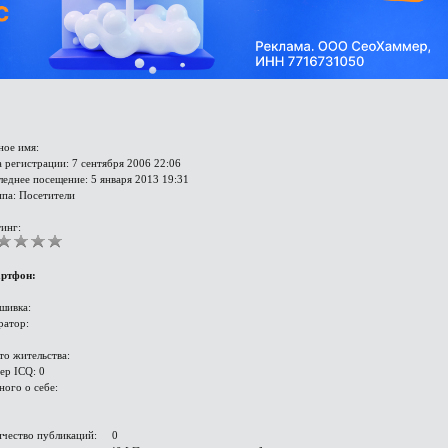
ное имя:
 регистрации: 7 сентября 2006 22:06
еднее посещение: 5 января 2013 19:31
ппа: Посетители
инг:
ртфон:
шивка:
ратор:
то жительства:
ер ICQ: 0
ного о себе:
ичество публикаций: 0