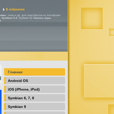
В избранное
аммы
, темы и др. для смартфонов на платформе
,
Symbian 9.4
, Symbian 9).
Скачать игры
,
d
Главная
Android OS
iOS (iPhone, iPod)
Symbian 6, 7, 8
Symbian 9