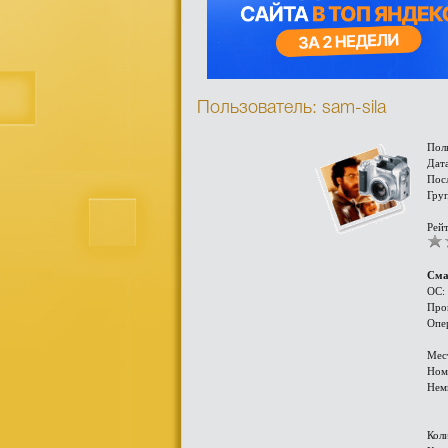
Пользователь: sam-sila
Пол
Дата
Посл
Гру
Рейт
Сма
ОС:
Про
Опе
Мес
Ном
Нем
Кол