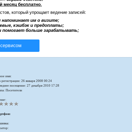
й месяц бесплатно
.
стов, который упрощает ведение записей:
 напоминает им о визите;
аевые, кэшбэк и предоплаты;
и помогает больше зарабатывать;
 сервисом
ное имя:
 регистрации: 26 января 2008 00:24
леднее посещение: 27 декабря 2010 17:28
ппа: Посетители
инг:
ртфон:
шивка:
ратор: