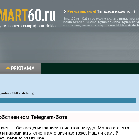
Регистрируйся!
Ты здесь надолго! :)
Smart60.ru - Сайт где можно скачать
игры
,
прогр
Nokia
Series 60 (
Belle
,
Symbian Anna
,
Symbian^3
 для вашего смартфона Nokia
программы, темы для смартфонов Nokia и
Androi
Symbian S60
» slider_g
обственном Telegram-боте
 знает — без ведения записи клиентов никуда. Мало того, что
о и напоминать клиентам о визитах тоже. Нашли самый
нт:
сервис VisitTime.