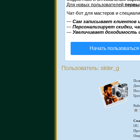
Для новых пользователей
первы
Чат-бот для мастеров и специали
—
Сам записывает клиентов и
—
Персонализирует скидки, ч
—
Увеличивает доходимость 
Начать пользоваться
Пользователь: slider_g
Пол
Дата
Пос
Гру
Рейт
Сма
ОС:
Про
Опе