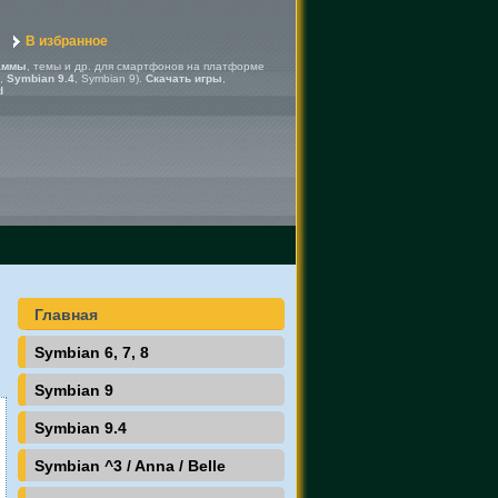
В избранное
аммы
, темы и др. для смартфонов на платформе
,
Symbian 9.4
, Symbian 9).
Скачать игры
,
d
Главная
Symbian 6, 7, 8
Symbian 9
Symbian 9.4
Symbian ^3 / Anna / Belle