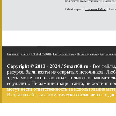
Количество комментариев: 4 [
Посмотре
E-Mail адрес: [
отправить E-Mail
] [ нап
Главная страница
/
РЕГИСТРАЦИЯ
/
Статистика сайта
/
Привет админам
/
Статьи парт
Copyright © 2013 - 2024 /
Smart60.ru
- Все файлы
ресурсе, были взяты из открытых источников. Люб
здесь, может использоваться только в ознакомител
ее удалить. Ни администрация сайта, ни хостинг-п
могут нести ответственность за использование мате
Входя на сайт вы автоматически соглашаетесь с да