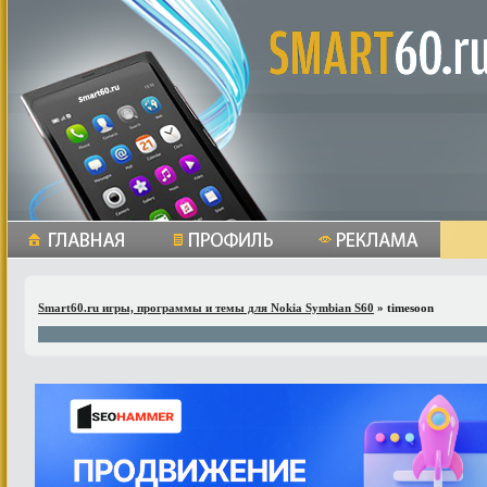
Smart60.ru игры, программы и темы для Nokia Symbian S60
» timesoon