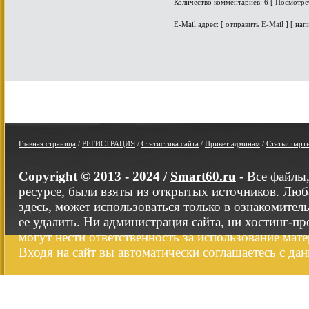
Количество комментариев: 6 [
Посмотре
E-Mail адрес: [
отправить E-Mail
] [ нап
Главная страница
/
РЕГИСТРАЦИЯ
/
Статистика сайта
/
Привет админам
/
Статьи парт
Copyright © 2013 - 2024 /
Smart60.ru
- Все файлы
ресурсе, были взяты из открытых источников. Люб
здесь, может использоваться только в ознакомител
ее удалить. Ни администрация сайта, ни хостинг-п
могут нести ответственность за использование мате
Входя на сайт вы автоматически соглашаетесь с да