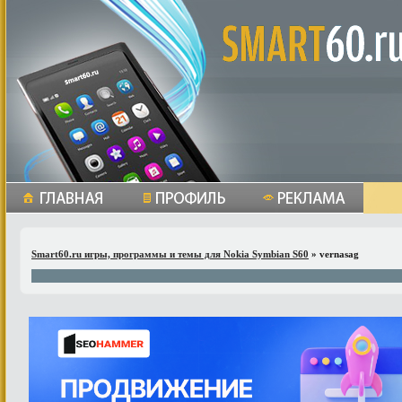
Smart60.ru игры, программы и темы для Nokia Symbian S60
» vernasag