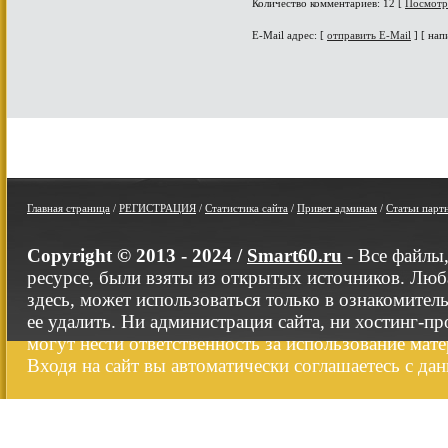
Количество комментариев: 12 [
Посмотр
E-Mail адрес: [
отправить E-Mail
] [ нап
Главная страница
/
РЕГИСТРАЦИЯ
/
Статистика сайта
/
Привет админам
/
Статьи парт
Copyright © 2013 - 2024 /
Smart60.ru
- Все файлы
ресурсе, были взяты из открытых источников. Люб
здесь, может использоваться только в ознакомител
ее удалить. Ни администрация сайта, ни хостинг-п
могут нести ответственность за использование мате
Входя на сайт вы автоматически соглашаетесь с да