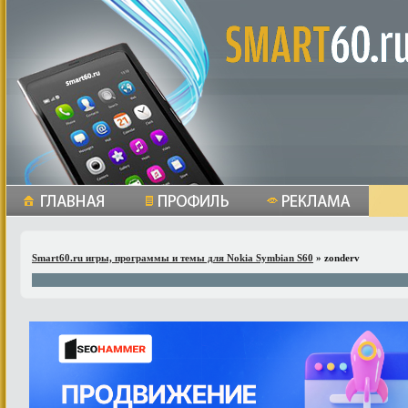
Smart60.ru игры, программы и темы для Nokia Symbian S60
» zonderv