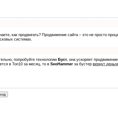
знаете, как продвигать? Продвижение сайта – это не просто про
исковых системах.
ятельно, попробуйте технологию
Буст
, она ускоряет продвижение
ется в Топ10 за месяц, то в
SeoHammer
за бустер
вернут деньги