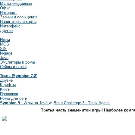
Мультимедийные
Офис
Интернет
Звонки и сообщения
Навигаторы и карты
Интерфейс
Другие
Игры
MGS
SIS
N-gage
Java
Эмуляторы и ромы
Сейвы и патчи
Темы (Symbian 7-8)
Другие
Шрифты
Книги
Прошивки
Ромы для сеги
Symbian 9
- Игры на Java
›
›
›
Brain Challenge 3 : Think Again!
Третья часть знаменитой игры! Наиболее комп