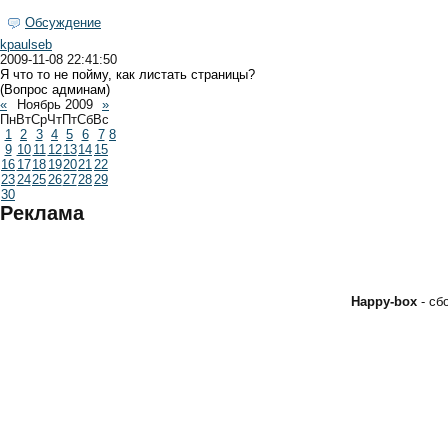
Обсуждение
kpaulseb
2009-11-08 22:41:50
Я что то не пойму, как листать страницы?
(Вопрос админам)
«
Ноябрь 2009
»
Пн
Вт
Ср
Чт
Пт
Сб
Вс
1
2
3
4
5
6
7
8
9
10
11
12
13
14
15
16
17
18
19
20
21
22
23
24
25
26
27
28
29
30
Реклама
Happy-box
- с