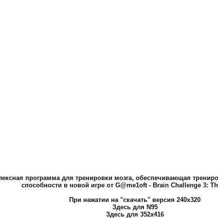
лексная программа для тренировки мозга, обеспечивающая трениров
способности в новой игре от G@me1oft - Brain Challenge 3: Th
При нажатии на "скачать" версия 240x320
Здесь для N95
Здесь для 352x416