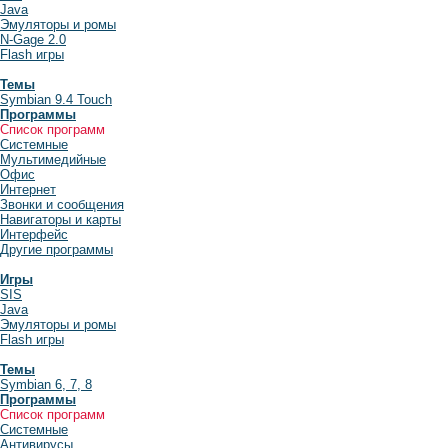
Java
Эмуляторы и ромы
N-Gage 2.0
Flash игры
Темы
Symbian 9.4 Touch
Программы
Список программ
Системные
Мультимедийные
Офис
Интернет
Звонки и сообщения
Навигаторы и карты
Интерфейс
Другие программы
Игры
SIS
Java
Эмуляторы и ромы
Flash игры
Темы
Symbian 6, 7, 8
Программы
Список программ
Системные
Антивирусы