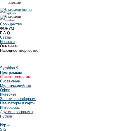
закладок.
Сообщество
ФОРУМ
F.A.Q.
Статьи
Новости
Обменник
Народное творчество
Symbian 9
Программы
Список программ
Системные
Мультимедийные
Офис
Интернет
Звонки и сообщения
Навигаторы и карты
Интерфейс
Другие программы
Python
Игры
SIS