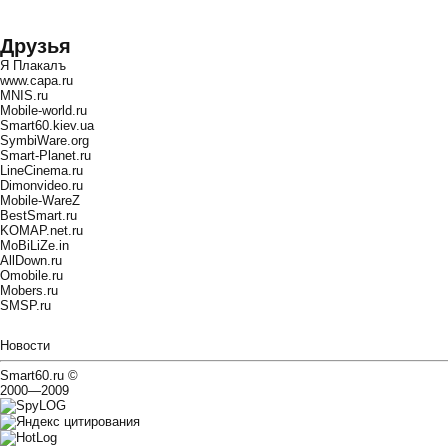
Друзья
Я Плакалъ
www.capa.ru
MNIS.ru
Mobile-world.ru
Smart60.kiev.ua
SymbiWare.org
Smart-Planet.ru
LineCinema.ru
Dimonvideo.ru
Mobile-WareZ
BestSmart.ru
KOMAP.net.ru
MoBiLiZe.in
AllDown.ru
Оmobile.ru
Mobers.ru
SMSP.ru
Новости
Smart60.ru
©
2000—2009