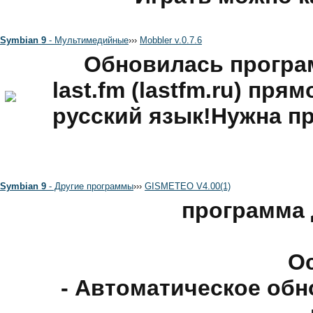
Symbian 9
- Мультимедийные
›
›
›
Mobbler v.0.7.6
Обновилась програ
last.fm (lastfm.ru) пр
русский язык!Нужна п
Symbian 9
- Другие программы
›
›
›
GISMETEO V4.00(1)
программа 
Ос
- Автоматическое обн