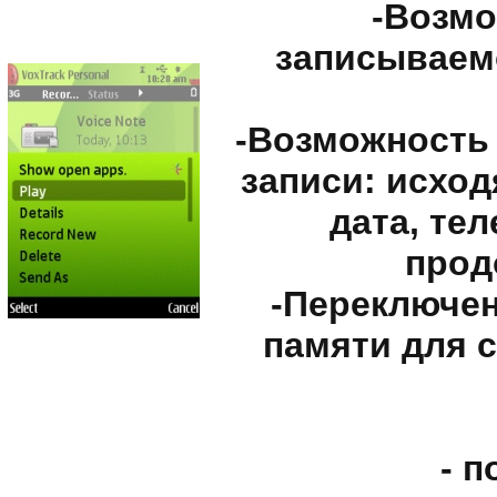
-Возм
записываемо
-Возможность
записи: исхо
дата, те
прод
-Переключен
памяти для 
- п