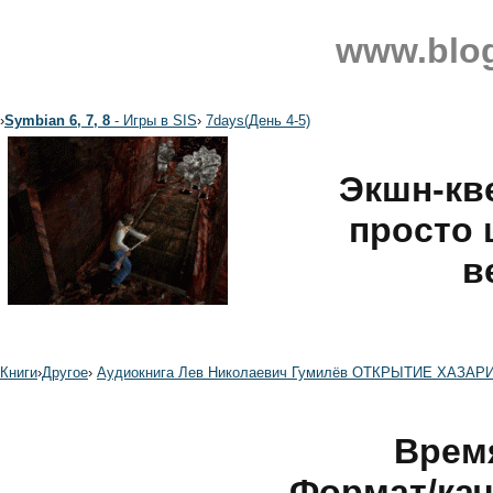
www.blog
›
Symbian 6, 7, 8
- Игры в SIS
›
7days(День 4-5)
Экшн-кве
просто 
в
Книги
›
Другое
›
Аудиокнига Лев Николаевич Гумилёв ОТКРЫТИЕ ХАЗАР
Время
Формат/кач