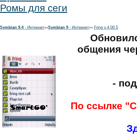
Ромы для сеги
Symbian 9.4
- Интернет
›
›
›
Symbian 9
- Интернет
›
›
›
Fring v.4.00.5
Обновилс
общения чере
- по
По ссылке "С
З