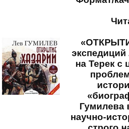
Чит
«ОТКРЫТИЕ
экспедиций 
на Терек с
проблем
истори
«биограф
Гумилева 
научно-исто
строго н