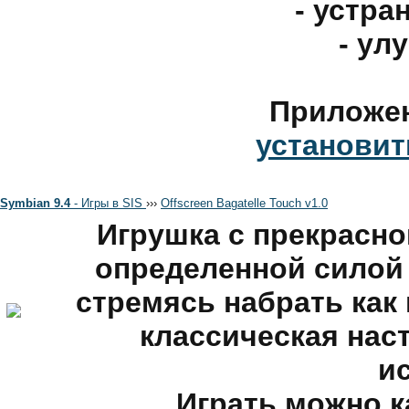
- устр
- ул
Приложе
установит
Symbian 9.4
- Игры в SIS
›
›
›
Offscreen Bagatelle Touch v1.0
Игрушка с прекрасно
определенной силой 
стремясь набрать как
классическая нас
и
Играть можно к