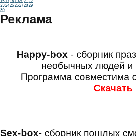
16
17
18
19
20
21
22
23
24
25
26
27
28
29
30
Реклама
Happy-box
- сборник пра
необычных людей и 
Программа совместима с
Скачать
Sex-box
- сборник пошлых см