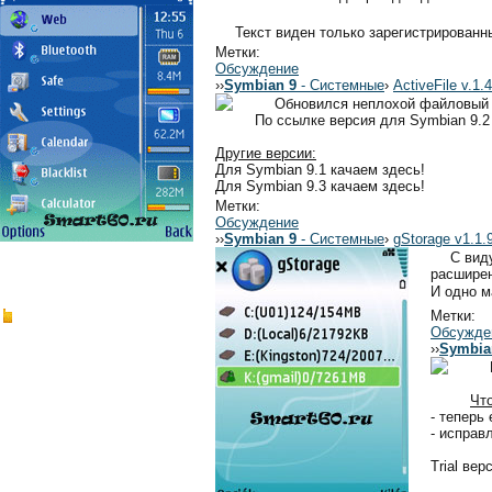
Текст виден только зарегистрирован
Метки:
Обсуждение
›
›
Symbian 9
- Системные
›
ActiveFile v.1.
Обновился неплохой файловый
По ссылке версия для Symbian 9.2
Другие версии:
Для Symbian 9.1 качаем здесь!
Для Symbian 9.3 качаем здесь!
Метки:
Обсуждение
›
›
Symbian 9
- Системные
›
gStorage v1.1.
С вид
расширен
И одно м
Метки:
Обсужде
›
›
Symbia
Что
- теперь
- исправ
Trial ве