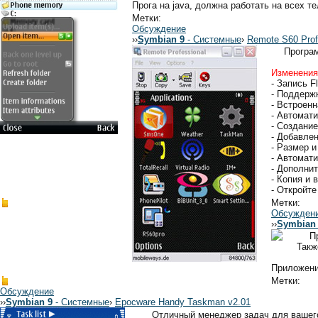
Прога на java, должна работать на всех
Метки:
Обсуждение
›
›
Symbian 9
- Системные
›
Remote S60 Prof
Програм
Изменения 
- Запись F
- Поддержк
- Встроенн
- Автомат
- Создани
- Добавле
- Размер 
- Автомат
- Дополни
- Копия и 
- Откройт
Метки:
Обсужден
›
›
Symbian
П
Такж
Приложени
Метки:
Обсуждение
›
›
Symbian 9
- Системные
›
Epocware Handy Taskman v2.01
Отличный менеджер задач для вашего