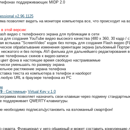
 телефонах поддерживающих MIDP 2.0
essional v2.96.1125
ма позволяет видеть на мониторе компьютера все, что происходит на в
в этой версии:
lash видео с телефонного экрана для публикации в сети
а для создания YouTube видео высокого качества (480 х 360, 30 кадр / с
ая вспышка "ScreenVideo" кодек без потерь для создания Flash видео (F
ическое обрабатывание изменения ориентации экрана (альбомный Портре
е несжатого и без потерь AVI фильма для дальнейшего редактирования 
ние телефонных скинов к видео-записи
и цвет фона в настоящее время свободно настраиваемые
ически уменьшать по размеру экрана
тельное растяжение экрана телефона
вставка текста из компьютера в телефон и наоборот
е любую URL в браузере телефона из PC
ие
 9
- Системные
›
Virtual Key v.1.0
рограмма позволяет назначить свои клавиши через подмену стандартных. 
е поддерживает QWERTY-клавиатуры.
е необходимо подписать|установить на взломанный смартфон!
 смарта. Функционал у него обширный и может составить конкуренцию