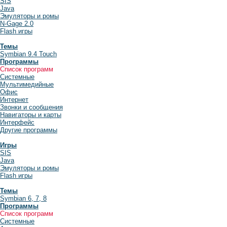
SIS
Java
Эмуляторы и ромы
N-Gage 2.0
Flash игры
Темы
Symbian 9.4 Touch
Программы
Список программ
Системные
Мультимедийные
Офис
Интернет
Звонки и сообщения
Навигаторы и карты
Интерфейс
Другие программы
Игры
SIS
Java
Эмуляторы и ромы
Flash игры
Темы
Symbian 6, 7, 8
Программы
Список программ
Системные