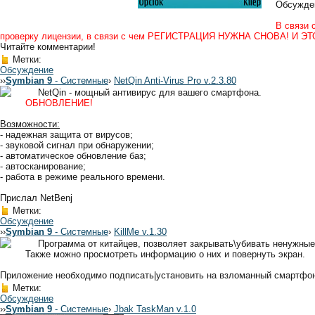
Обсужден
В связи 
проверку лицензии, в связи с чем РЕГИСТРАЦИЯ НУЖНА СНОВА! И ЭТ
Читайте комментарии!
Метки:
Обсуждение
›
›
Symbian 9
- Системные
›
NetQin Anti-Virus Pro v.2.3.80
NetQin - мощный антивирус для вашего смартфона.
ОБНОВЛЕНИЕ!
Возможности:
- надежная защита от вирусов;
- звуковой сигнал при обнаружении;
- автоматическое обновление баз;
- автосканирование;
- работа в режиме реального времени.
Прислал NetBenj
Метки:
Обсуждение
›
›
Symbian 9
- Системные
›
KillMe v.1.30
Программа от китайцев, позволяет закрывать\убивать ненужные
Также можно просмотреть информацию о них и повернуть экран.
Приложение необходимо подписать|установить на взломанный смартфо
Метки:
Обсуждение
›
›
Symbian 9
- Системные
›
Jbak TaskMan v.1.0