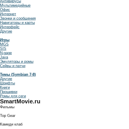
Антивирусы
Мультимедийные
Офис
Интернет
Звонки и сообщения
Навигаторы и карты
Интерфейс
Другие
Игры
MGS
SIS
N-gage
Java
Эмуляторы и ромы
Сейвы и патчи
Темы (Symbian 7-8)
Другие
Шрифты
Книги
Прошивки
Ромы для сеги
SmartMovie.ru
Фильмы
Top Gear
Камеди клаб