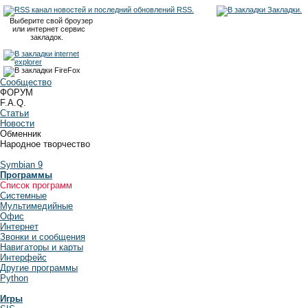
RSS.
Закладки.
Выберите свой броузер
или интернет сервис
закладок.
Сообщество
ФОРУМ
F.A.Q.
Статьи
Новости
Обменник
Народное творчество
Symbian 9
Программы
Список программ
Системные
Мультимедийные
Офис
Интернет
Звонки и сообщения
Навигаторы и карты
Интерфейс
Другие программы
Python
Игры