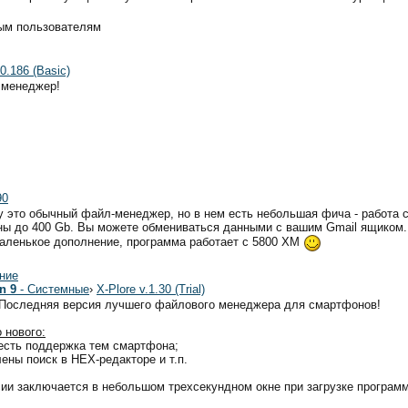
ным пользователям
40.186 (Basic)
 менеджер!
90
у это обычный файл-менеджер, но в нем есть небольшая фича - работа с
ы до 400 Gb. Вы можете обмениваться данными с вашим Gmail ящиком.
аленькое дополнение, программа работает с 5800 XM
ние
n 9
- Системные
›
X-Plore v.1.30 (Trial)
Последняя версия лучшего файлового менеджера для смартфонов!
 нового:
 есть поддержка тем смартфона;
лены поиск в HEX-редакторе и т.п.
рсии заключается в небольшом трехсекундном окне при загрузке программ