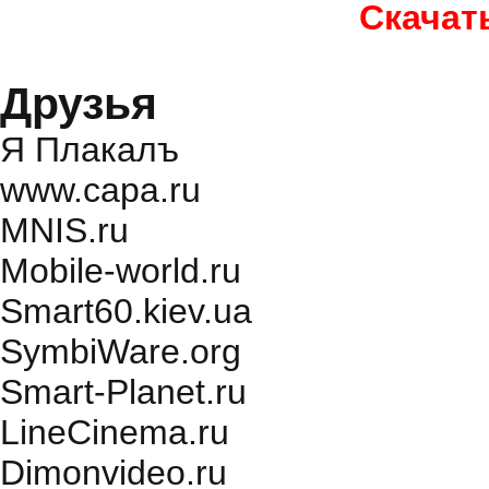
Скачат
Друзья
Я Плакалъ
www.capa.ru
MNIS.ru
Mobile-world.ru
Smart60.kiev.ua
SymbiWare.org
Smart-Planet.ru
LineCinema.ru
Dimonvideo.ru