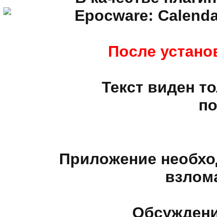
Epocware: Calendar
После установ
Текст виден т
п
Приложение необхо
взлом
Обсуждени