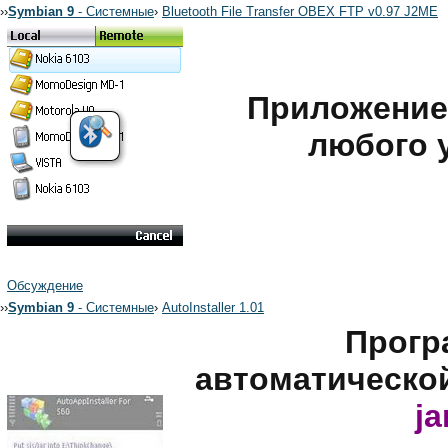
›
›
Symbian 9
- Системные
›
Bluetooth File Transfer OBEX FTP v0.97 J2ME
Приложение
любого у
Обсуждение
›
›
Symbian 9
- Системные
›
AutoInstaller 1.01
Прогр
автоматическо
ja