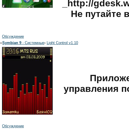
_http://gdesk
Не путайте 
Обсуждение
›
›
Symbian 9
- Системные
›
Light Control v1.10
Приложе
управления п
Обсуждение