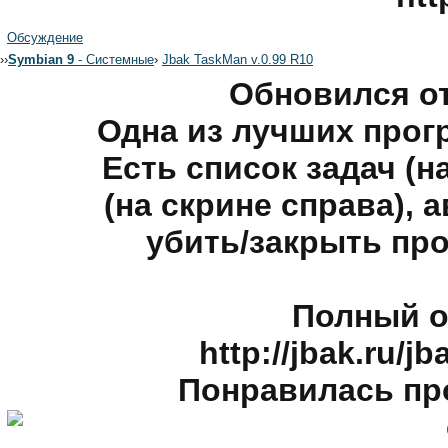
Обсуждение
›
›
Symbian 9
- Системные
›
Jbak TaskMan v.0.99 R10
Обновился о
Одна из лучших прогр
Есть список задач (н
(на скрине справа), 
убить/закрыть проц
Полный о
http://jbak.ru/
Понравилась про