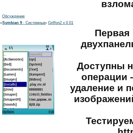
взлом
Обсуждение
›
›
Symbian 9
- Системные
›
Griffon2 v.0.01
Первая 
двухпанел
Доступны 
операции 
удаление и 
изображений
Тестируе
htt