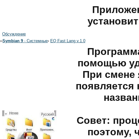
Приложен
установит
Обсуждение
›
›
Symbian 9
- Системные
›
EQ Fast Lang v.1.0
Программа
помощью уд
При смене 
появляется 
назван
Совет: проц
поэтому, 