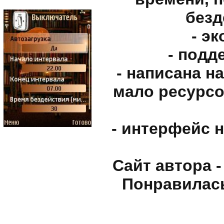
безд
- э
- подд
- написана н
мало ресурсо
- интерфейс н
Сайт автора - 
Понравилась