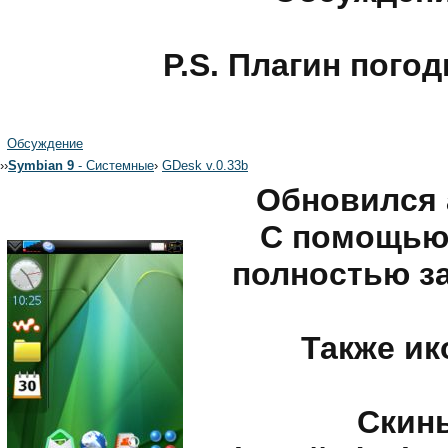
P.S. Плагин пого
Обсуждение
›
›
Symbian 9
- Системные
›
GDesk v.0.33b
Обновился 
С помощью
полностью з
Также ик
Скины