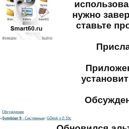
использова
нужно завер
ставьте пр
Присла
Приложен
установит
Обсужден
Обсуждение
›
›
Symbian 9
- Системные
›
GDesk v.0.33c
Обновился аль