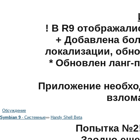
! В R9 отображали
+ Добавлена бол
локализации, обно
* Обновлен ланг-
Приложение необхо
взлом
Обсуждение
Symbian 9
- Системные
›
›
›
Handy Shell Beta
Попытка №2!
Заодно еще