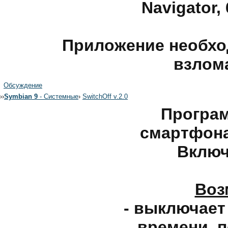
Navigator,
Приложение необхо
взлом
Обсуждение
›
›
Symbian 9
- Системные
›
SwitchOff v.2.0
Програм
смартфона
Включ
Воз
- выключает
времени, 