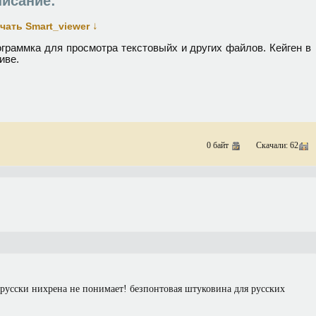
исание:
↓
чать Smart_viewer
граммка для просмотра текстовыйх и других файлов. Кейген в
иве.
0 байт
Скачали: 62
 русски нихрена не понимает! безпонтовая штуковина для русских