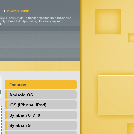
В избранное
аммы
, темы и др. для смартфонов на платформе
,
Symbian 9.4
, Symbian 9).
Скачать игры
,
d
Главная
Android OS
iOS (iPhone, iPod)
Symbian 6, 7, 8
Symbian 9