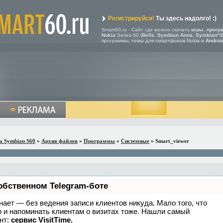
Регистрируйся!
Ты здесь надолго! :)
Smart60.ru - Сайт где можно скачать
игры
,
прогр
Nokia
Series 60 (
Belle
,
Symbian Anna
,
Symbian^3
программы, темы для смартфонов Nokia и
Androi
a Symbian S60
»
Архив файлов
»
Программы
»
Системные
» Smart_viewer
обственном Telegram-боте
 знает — без ведения записи клиентов никуда. Мало того, что
о и напоминать клиентам о визитах тоже. Нашли самый
нт:
сервис VisitTime.