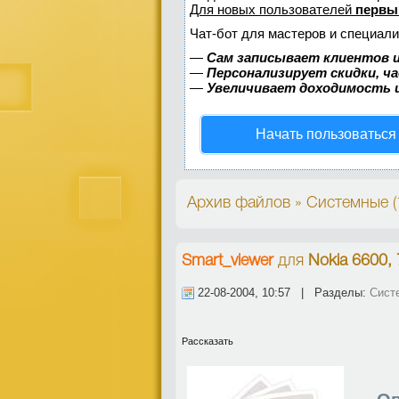
Для новых пользователей
первы
Чат-бот для мастеров и специали
—
Сам записывает клиентов и
—
Персонализирует скидки, ч
—
Увеличивает доходимость 
Начать пользоваться
Архив файлов » Системные 
Smart_viewer
для
Nokia 6600, 
22-08-2004, 10:57 | Разделы:
Сист
Рассказать