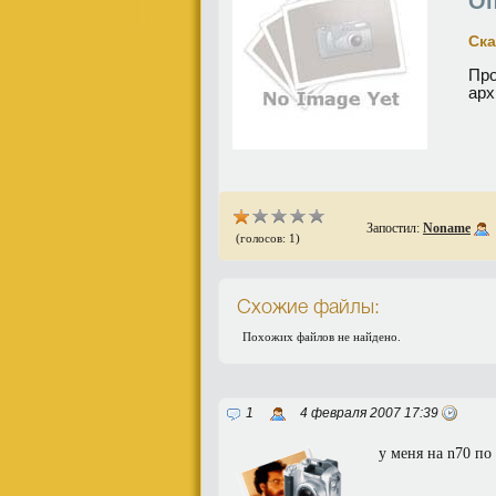
Оп
Ска
Про
арх
Запостил:
Noname
(голосов: 1)
Схожие файлы:
Похожих файлов не найдено.
1
4 февраля 2007 17:39
у меня на n70 по