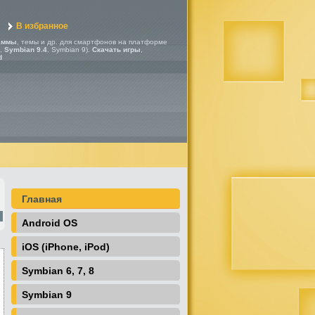
В избранное
аммы
, темы и др. для смартфонов на платформе
,
Symbian 9.4
, Symbian 9).
Скачать игры
,
d
Главная
Android OS
iOS (iPhone, iPod)
Symbian 6, 7, 8
Symbian 9