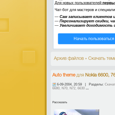
Для новых пользователей
первы
Чат-бот для мастеров и специали
—
Сам записывает клиентов и
—
Персонализирует скидки, ч
—
Увеличивает доходимость 
Начать пользоваться
Архив файлов » Скачать темы 
Auto theme
для
Nokia 6600, 7
6-09-2004, 20:59 | Разделы:
Скачат
6680, N70, N72, 6630
...
Рассказать