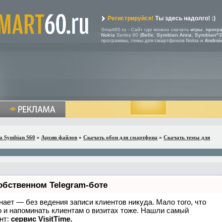
Регистрируйся!
Ты здесь надолго! :)
Smart60.ru - Сайт где можно скачать
игры
,
прогр
Nokia
Series 60 (
Belle
,
Symbian Anna
,
Symbian^3
программы, темы для смартфонов Nokia и
Androi
a Symbian S60
»
Архив файлов
»
Скачать обои для смартфона
»
Скачать темы для
обственном Telegram-боте
 знает — без ведения записи клиентов никуда. Мало того, что
о и напоминать клиентам о визитах тоже. Нашли самый
нт:
сервис VisitTime.