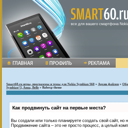
все для вашего смартфона Noki
Smart60.ru игры, программы и темы для Nokia Symbian S60
»
Архив файлов
»
Обо
Symbian^3, Anna, Belle
» Babexp theme
Как продвинуть сайт на первые места?
Вы создали или только планируете создать свой сайт, но н
Продвижение сайта – это не просто процесс, а целый ком