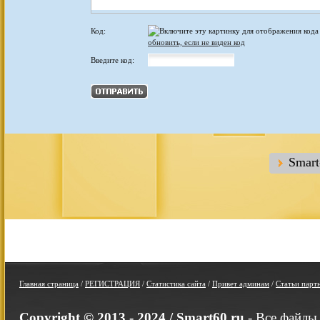
Код:
обновить, если не виден код
Введите код:
Smar
Главная страница
/
РЕГИСТРАЦИЯ
/
Статистика сайта
/
Привет админам
/
Статьи парт
Copyright © 2013 - 2024 /
Smart60.ru
- Все файлы