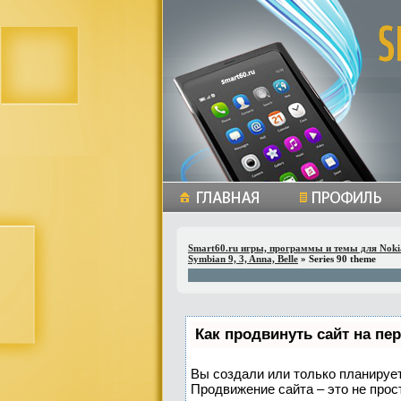
Smart60.ru игры, программы и темы для Noki
Symbian 9, 3, Anna, Belle
» Series 90 theme
Как продвинуть сайт на пе
Вы создали или только планируете
Продвижение сайта – это не прос