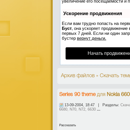
увеличение его посещаемости и 
Ускорение продвижения
Если вам трудно попасть на перв
Буст
, она ускоряет продвижение 
первых 7 дней. Если ни один запр
бустер
вернут деньги.
Начать продвижени
Архив файлов » Скачать темы 
Series 90 theme
для
Nokia 660
13-09-2004, 18:47 | Разделы:
Скача
6680, N70, N72, 6630
...
Рассказать