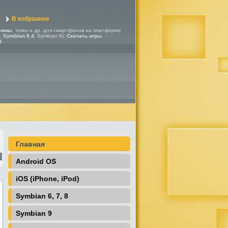
В избранное
аммы
, темы и др. для смартфонов на платформе
,
Symbian 9.4
, Symbian 9).
Скачать игры
,
d
Главная
Android OS
iOS (iPhone, iPod)
Symbian 6, 7, 8
Symbian 9