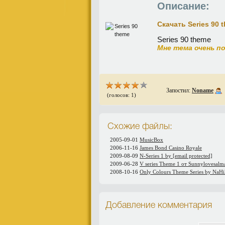
Описание:
Скачать Series 90 
Series 90 theme
Мне тема очень по
Запостил:
Noname
(голосов: 1)
Схожие файлы:
2005-09-01
MusicBox
2006-11-16
James Bond Casino Royale
2009-08-09
N-Series 1 by
[email protected]
2009-06-28
V series Theme 1 от Sunnylovesalm
2008-10-16
Only Сolours Theme Series by NaH
Добавление комментария