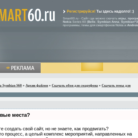
Регистрируйся!
Ты здесь надолго! :)
Smart60.ru - Сайт где можно скачать
игры
,
прогр
Nokia
Series 60 (
Belle
,
Symbian Anna
,
Symbian^3
программы, темы для смартфонов Nokia и
Androi
a Symbian S60
»
Архив файлов
»
Скачать обои для смартфона
»
Скачать темы для
рвые места?
 создать свой сайт, но не знаете, как продвигать?
то процесс, а целый комплекс мероприятий, направленных на