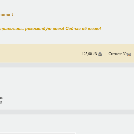
↓
theme
нравилась, рекомендую всем! Сейчас её юзаю!
125,00 kB
Скачали: 39
an
iD