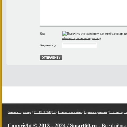
Код:
обновить, если не виден код
Введите код:
Главная страница
/
РЕГИСТРАЦИЯ
/
Статистика сайта
/
Привет админам
/
Статьи парт
Copyright © 2013 - 2024 /
Smart60.ru
- Все файлы