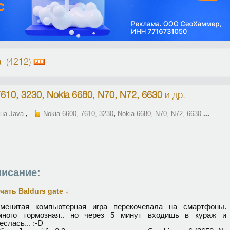
a (4212)
7610, 3230, Nokia 6680, N70, N72, 6630
и др.
 на Java
,
Nokia 6600, 7610, 3230
,
Nokia 6680, N70, N72, 6630
...
исание:
↓
чать Baldurs gate
аменитая компьютерная игра перекочевала на смартфоны.
много тормозная.. но через 5 минут входишь в кураж и
еслась... :-D