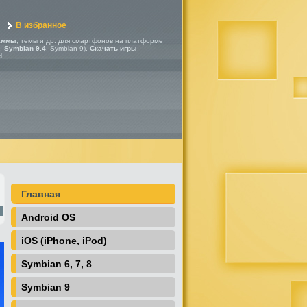
В избранное
аммы
, темы и др. для смартфонов на платформе
,
Symbian 9.4
, Symbian 9).
Скачать игры
,
d
Главная
Android OS
iOS (iPhone, iPod)
Symbian 6, 7, 8
Symbian 9