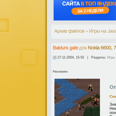
Архив файлов » Игры на Jav
Baldurs gate
для
Nokia 6600, 
27-11-2004, 15:55 | Разделы:
Игры
Рассказать
Оп
Ска
Зн
Не
пон