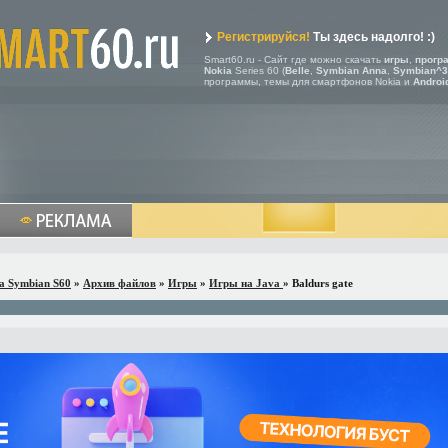
Регистрируйся!
Ты здесь надолго! :)
Smart60.ru - Сайт где можно скачать
игры
,
прогр
Nokia
Series 60 (
Belle
,
Symbian Anna
,
Symbian^3
программы, темы для смартфонов Nokia и
Androi
a Symbian S60
»
Архив файлов
»
Игры
»
Игры на Java
» Baldurs gate