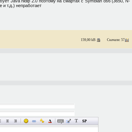
бует Java nidip 2.0 поэтому на смартах с Symbian os6 (3650, N-
e и т.д.) непработает
159,00 kB
Скачали: 57