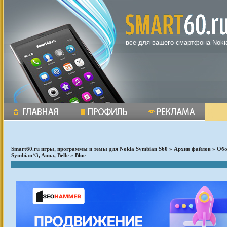
все для вашего смартфона Noki
Smart60.ru игры, программы и темы для Nokia Symbian S60
»
Архив файлов
»
Обо
Symbian^3, Anna, Belle
» Blue