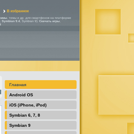
В избранное
аммы
, темы и др. для смартфонов на платформе
,
Symbian 9.4
, Symbian 9).
Скачать игры
,
d
Главная
Android OS
iOS (iPhone, iPod)
Symbian 6, 7, 8
Symbian 9