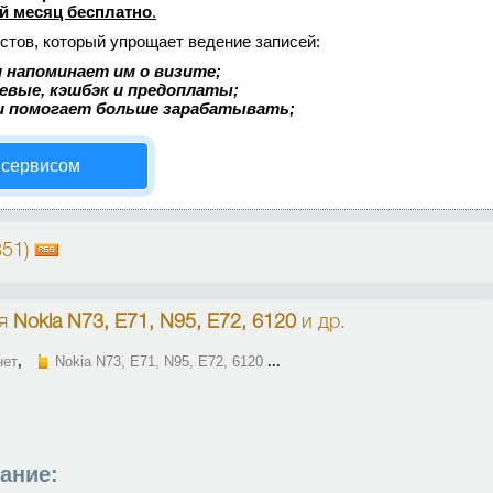
й месяц бесплатно
.
стов, который упрощает ведение записей:
 напоминает им о визите;
аевые, кэшбэк и предоплаты;
и помогает больше зарабатывать;
 сервисом
351)
я
Nokia N73, E71, N95, E72, 6120
и др.
нет
,
Nokia N73, E71, N95, E72, 6120
...
ание: