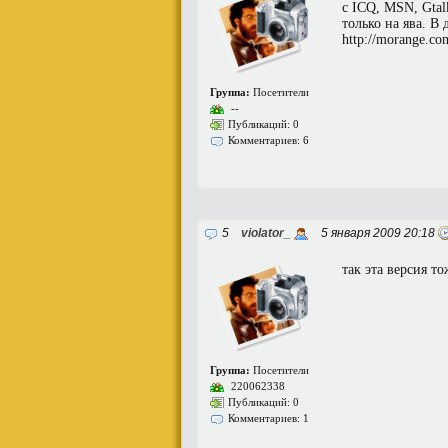
с ICQ, MSN, Gtal
только на ява. В
http://morange.com
Группа:
Посетители
--
Публикаций: 0
Комментариев: 6
5
violator_
5 января 2009 20:18
так эта версия т
Группа:
Посетители
220062338
Публикаций: 0
Комментариев: 1