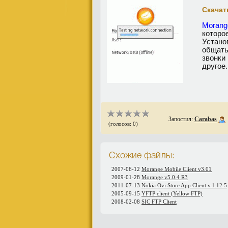
Скачать
Morang
которо
Устан
общат
звонки
другое.
Запостил:
Carabas
(голосов: 0)
Схожие файлы:
2007-06-12
Morange Mobile Client v3.01
2009-01-28
Morange v5.0.4 R3
2011-07-13
Nokia Ovi Store App Client v.1.12.5
2005-09-15
YFTP client (Yellow FTP)
2008-02-08
SIC FTP Client