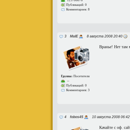
125786876
Публикаций: 0
Комментариев: 8
3
MaIE
8 августа 2008 20:40
Вранье! Нет там 
Группа:
Посетители
--
Публикаций: 0
Комментариев: 3
4
fobos45
10 августа 2008 06:4
Качайте с оф. са