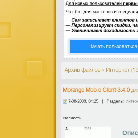
Для новых пользователей
первы
Чат-бот для мастеров и специали
—
Сам записывает клиентов и
—
Персонализирует скидки, ч
—
Увеличивает доходимость 
Начать пользоваться
Архив файлов » Интернет (1
Morange Mobile Client 3.4.0
дл
7-08-2008, 04:25 | Разделы:
Интер
Рассказать
Опис