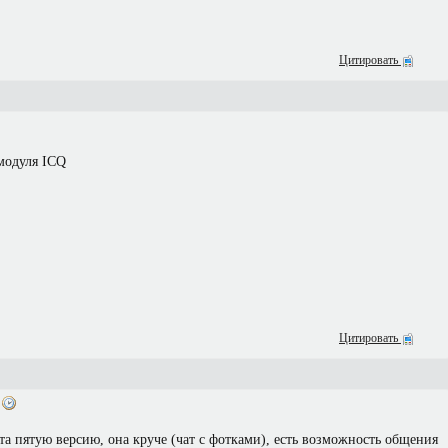
Цитировать
модуля ICQ
Цитировать
2
йта пятую версию, она круче (чат с фотками), есть возможность общения