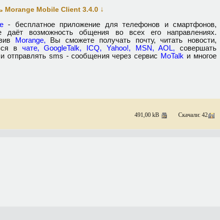
↓
 Morange Mobile Client 3.4.0
e
- бесплатное приложение для телефонов и смартфонов,
е даёт возможность общения во всех его направлениях.
овив
Мorange,
Вы сможете получать почту, читать новости,
ься в
чате, GoogleTalk, ICQ, Yahoo!, MSN, AOL,
совершать
 и отправлять sms - сообщения через сервис
MoTalk
и многое
491,00 kB
Скачали: 42