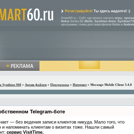
Регистрируйся!
Ты здесь надолго! :)
Smart60.ru - Сайт где можно скачать
игры
,
прогр
Nokia
Series 60 (
Belle
,
Symbian Anna
,
Symbian^3
программы, темы для смартфонов Nokia и
Androi
a Symbian S60
»
Архив файлов
»
Программы
»
Интернет
» Morange Mobile Client 3.4.0
обственном Telegram-боте
 знает — без ведения записи клиентов никуда. Мало того, что
о и напоминать клиентам о визитах тоже. Нашли самый
нт:
сервис VisitTime.