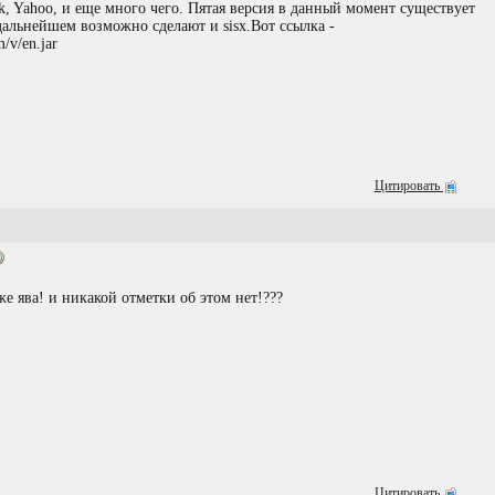
k, Yahoo, и еще много чего. Пятая версия в данный момент существует
 дальнейшем возможно сделают и sisx.Вот ссылка -
/v/en.jar
Цитировать
оже ява! и никакой отметки об этом нет!???
Цитировать