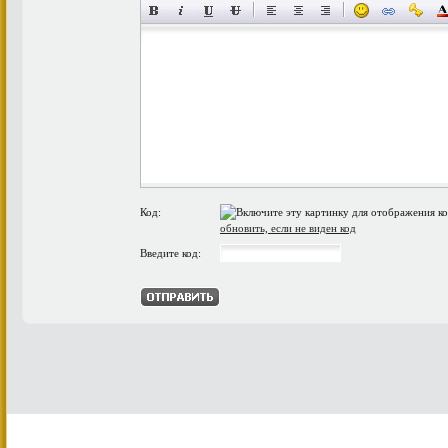
Код:
обновить, если не виден код
Введите код: