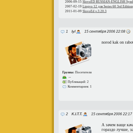
2006-09-15
SlovoED RUSSIAN-ENGLISH Symb
2007-02-19
Lingvo 12 для Series 60 3rd Editi
2011-01-09
SlovoEd v.3.20.3
1
lyl
15 сентября 2006 22:08
norod kak on rabo
Группа:
Посетители
--
Публикаций: 2
Комментариев: 1
2
K.I.T.T.
15 сентября 2006 22:17
А зачем ваще кач
гораздо лучше, з