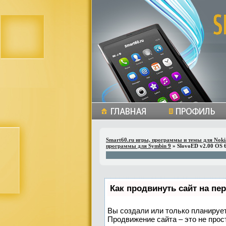
Smart60.ru игры, программы и темы для Noki
программы для Symbin 9
» SlovoED v2.00 OS 6
Как продвинуть сайт на пе
Вы создали или только планируете
Продвижение сайта – это не прос