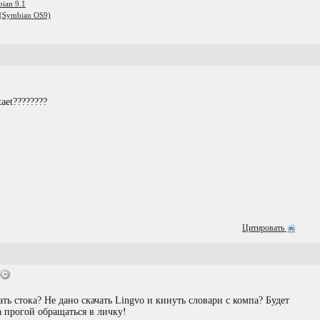
ian 9.1
on(Symbian OS9)
taet????????
Цитировать
ать стока? Не дано скачать Lingvo и кинуть словари с компа? Будет
а прогой обращаться в личку!