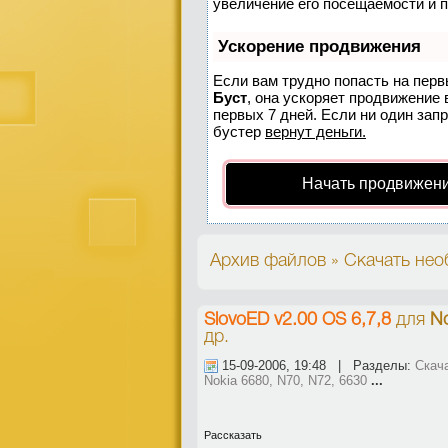
увеличение его посещаемости и 
Ускорение продвижения
Если вам трудно попасть на перв
Буст
, она ускоряет продвижение 
первых 7 дней. Если ни один запр
бустер
вернут деньги.
Начать продвижени
Архив файлов » Скачать нео
SlovoED v2.00 OS 6,7,8
для
No
др.
15-09-2006, 19:48 | Разделы:
Скач
Nokia 6680, N70, N72, 6630
...
Рассказать