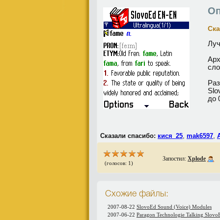
Оп
Ска
Луч
Арх
сло
Раз
Slo
до 
Сказали спасибо:
кися_25
,
mak6597
,
Запостил:
Xplode
(голосов: 1)
Схожие файлы:
2007-08-22
SlovoEd Sound (Voice) Modules
2007-06-22
Paragon Technologie Talking Slov