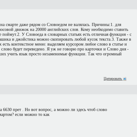
о на смарте даже рядом со Словоедом не валялась. Причины:1. для
лосовой движок на 20000 английских слов. Кому необходимо ставить
 поймут.2. У Словоеда в словарных статьях есть отличная функция - с
шика и джойстика можно скопировать любой кусок текста.3. Также в
х есть контекстное меню: выделяем курсором любое слово в статье и
слово будет переведено. Я уж не говорю про карточки и Слово дня -
вших учить язык просто незаменимые функции. Так что огромный
Цитировать
а 6630 прет . Но вот вопрос, а можно ли здесь чтоб слово
мартом? если можно то как