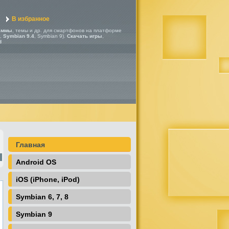
В избранное
аммы
, темы и др. для смартфонов на платформе
,
Symbian 9.4
, Symbian 9).
Скачать игры
,
d
Главная
Android OS
iOS (iPhone, iPod)
Symbian 6, 7, 8
Symbian 9