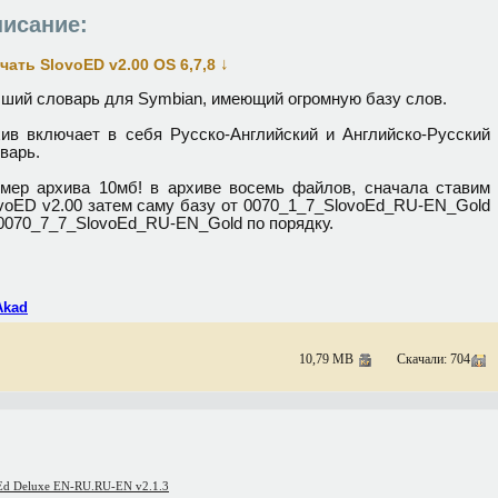
исание:
↓
чать SlovoED v2.00 OS 6,7,8
ший словарь для Symbian, имеющий огромную базу слов.
ив включает в себя Русско-Английский и Английско-Русский
варь.
мер архива 10мб! в архиве восемь файлов, сначала ставим
voED v2.00 затем саму базу от 0070_1_7_SlovoEd_RU-EN_Gold
0070_7_7_SlovoEd_RU-EN_Gold по порядку.
Akad
10,79 MB
Скачали: 704
oEd Deluxe EN-RU.RU-EN v2.1.3