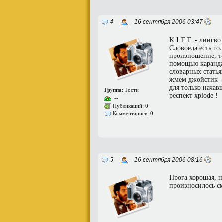
4
16 сентября 2006 03:47
K.I.T.T. - лингв
Словоеда есть го
произношение, те
помощью каранда
словарных статья
жмем джойстик - 
для только нача
Группа:
Гости
респект xplode !
--
Публикаций: 0
Комментариев: 0
5
16 сентября 2006 08:16
Прога хорошая, н
произносилось с