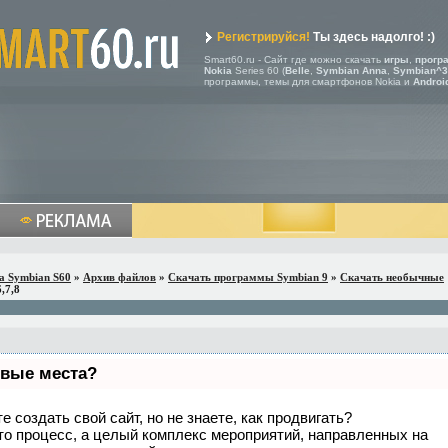
Регистрируйся!
Ты здесь надолго! :)
Smart60.ru - Сайт где можно скачать
игры
,
прогр
Nokia
Series 60 (
Belle
,
Symbian Anna
,
Symbian^3
программы, темы для смартфонов Nokia и
Androi
a Symbian S60
»
Архив файлов
»
Скачать программы Symbian 9
»
Скачать необычные
,7,8
рвые места?
 создать свой сайт, но не знаете, как продвигать?
то процесс, а целый комплекс мероприятий, направленных на