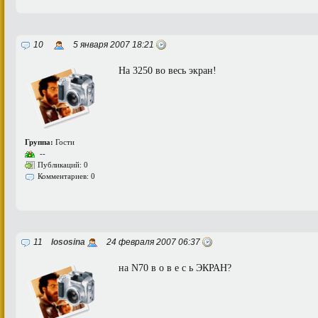
10
5 января 2007 18:21
На 3250 во весь экран!
Группа:
Гости
--
Публикаций: 0
Комментариев: 0
11
lososina
24 февраля 2007 06:37
на N70 в о в е с ь ЭКРАН?