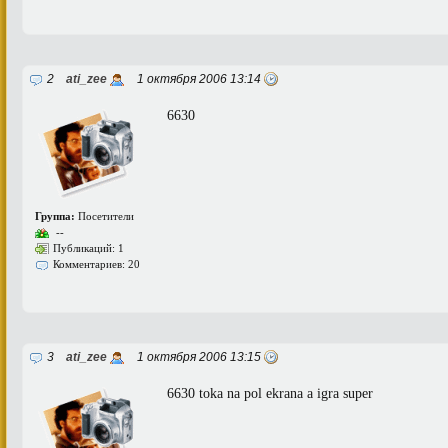
2
ati_zee
1 октября 2006 13:14
6630
Группа:
Посетители
--
Публикаций: 1
Комментариев: 20
3
ati_zee
1 октября 2006 13:15
6630 toka na pol ekrana a igra super