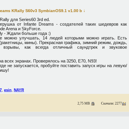
↓
Dreams KRally S60v3 SymbianOS9.1 v1.00 b
Rally для Series60 3rd ed.
грушка от Infante Dreams - создателей таких шедевров как
ode Arena и SkyForce.
ly - Ждали больше года :)
е можно улучшать, 14 людей которыми можно играть. Есть
(ракетницы, мины). Прекрасная графика, зимний режим, дождь,
е взрывы, как всегда отличный саундтрек и звуковое
а всех экранах. Проверялось на 3250, Е70, N93!
 где не запускается, пробуйте поставить запуск игры на левую/
ишу!
7
,
esin
,
NAYR
2,75 MB
Скачали: 2277