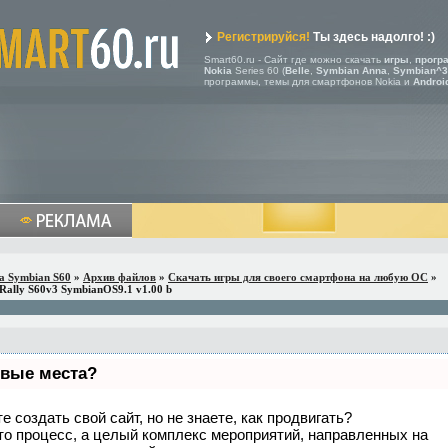
Регистрируйся!
Ты здесь надолго! :)
Smart60.ru - Сайт где можно скачать
игры
,
прогр
Nokia
Series 60 (
Belle
,
Symbian Anna
,
Symbian^3
программы, темы для смартфонов Nokia и
Androi
a Symbian S60
»
Архив файлов
»
Скачать игры для своего смартфона на любую ОС
»
KRally S60v3 SymbianOS9.1 v1.00 b
рвые места?
 создать свой сайт, но не знаете, как продвигать?
то процесс, а целый комплекс мероприятий, направленных на