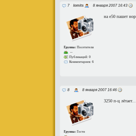
7
lomits
8 января 2007 16:43
на е50 пашет но
Группа:
Посетители
--
Публикаций: 0
Комментариев: 6
8
8 января 2007 16:46
3250 п-ц лётает...
Группа:
Гости