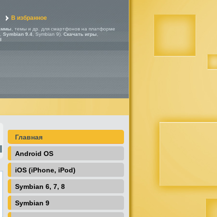
В избранное
аммы
, темы и др. для смартфонов на платформе
,
Symbian 9.4
, Symbian 9).
Скачать игры
,
d
Главная
Android OS
iOS (iPhone, iPod)
Symbian 6, 7, 8
Symbian 9