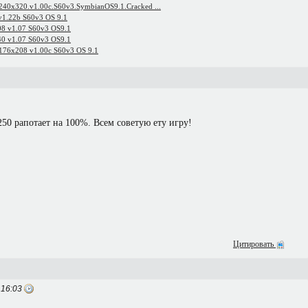
.240x320.v1.00c.S60v3.SymbianOS9.1.Cracked ...
 v1.22b S60v3 OS 9.1
08 v1.07 S60v3 OS9.1
40 v1.07 S60v3 OS9.1
 176x208 v1.00c S60v3 OS 9.1
250 рапотает на 100%. Всем советую ету игру!
Цитировать
 16:03