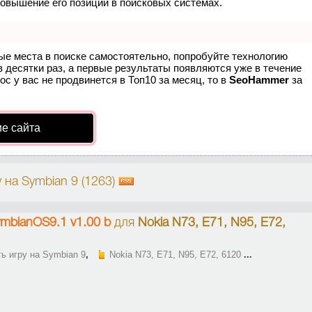
повышение его позиций в поисковых системах.
ые места в поиске самостоятельно, попробуйте технологию
в десятки раз, а первые результаты появляются уже в течение
ос у вас не продвинется в Топ10 за месяц, то в
SeoHammer
за
е сайта
 на Symbian 9 (1263)
SymbianOS9.1 v1.00 b
для
Nokia N73, E71, N95, E72,
ь игру на Symbian 9
,
Nokia N73, E71, N95, E72, 6120
...