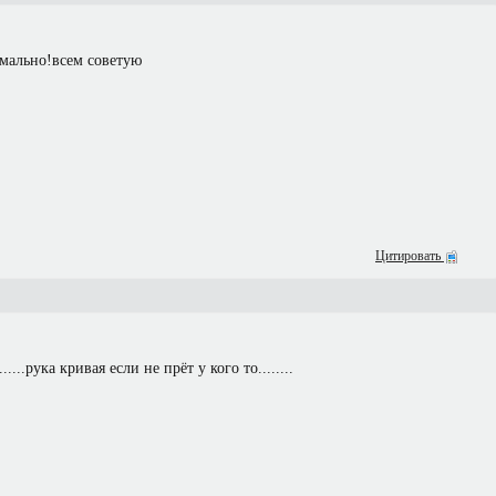
рмально!всем советую
Цитировать
......рука кривая если не прёт у кого то........