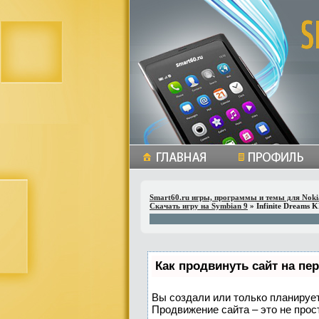
Smart60.ru игры, программы и темы для Noki
Скачать игру на Symbian 9
» Infinite Dreams 
Как продвинуть сайт на пе
Вы создали или только планируете
Продвижение сайта – это не прос