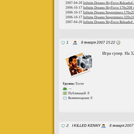
2007-04-20
Infinite.Dreams.SkyForce.Reloaded
2006-10-17
Infinite Dreams SkyForce 176x208
2006-10-17
Infinite Dreams Superminers 176x2
2006-10-17
Infinite Dreams Superminers 320x2
2007-04-20
Infinite Dreams SkyForce Reloaded
1
8 января 2007 15:22
Игра супер. На 3
Группа:
Гости
--
Публикаций: 0
Комментариев: 0
2
I KILLED KENNY
8 января 2007