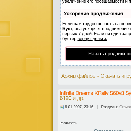
увеличение его посещаемости и 
Ускорение продвижения
Если вам трудно попасть на перв
Буст
, она ускоряет продвижение 
первых 7 дней. Если ни один запр
бустер
вернут деньги.
Начать продвижени
Архив файлов » Скачать игру
Infinite Dreams KRally S60v3 
6120
и др.
8-01-2007, 23:16 | Разделы:
Скачат
Рассказать