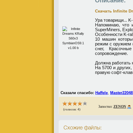
Описание:
Скачать Infinite 
Ура товарищи... K-
Напоминаю, что и
SuperMiners, Expl
Особенности K-ral
10 машин которы
режим с оружием 
снег, Красочны
сопровождение.
Должна работать н
На 5700 и других,
правую софт-клав
Сказали спасибо:
Haffele
,
Master22048
Запостил:
ZENON
(голосов: 4)
Схожие файлы: