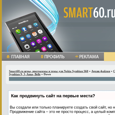
Smart60.ru игры, программы и темы для Nokia Symbian S60
»
Архив файлов
»
С
Symbian 9, 3, Anna, Belle
» Dawn
Как продвинуть сайт на первые места?
Вы создали или только планируете создать свой сайт, но н
Продвижение сайта – это не просто процесс, а целый ком