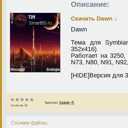
Описание:
↓
Скачать Dawn
Dawn
Тема для Symbian
352x416)
Работает на 3250, 
N73, N80, N91, N92
[HIDE]Версия для 3
Запостил:
Xplode
(голосов: 0)
Схожие файлы: