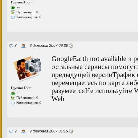
Группа:
Гости
--
Публикаций: 0
Комментариев: 0
8
6 февраля 2007 09:30
GoogleEarth not available в
остальные сервисы помогу
предыдущей версииТрафик и
перемещаетесь по карте ли
Группа:
Гости
разумеетсяНе используйте 
--
Web
Публикаций: 0
Комментариев: 0
9
9 февраля 2007 01:15