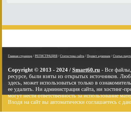
Главная страница
/
РЕГИСТРАЦИЯ
/
Статистика сайта
/
Привет админам
/
Статьи парт
Copyright © 2013 - 2024 /
Smart60.ru
- Все файлы
ресурсе, были взяты из открытых источников. Люб
здесь, может использоваться только в ознакомител
ее удалить. Ни администрация сайта, ни хостинг-п
могут нести ответственность за использование мате
Входя на сайт вы автоматически соглашаетесь с да