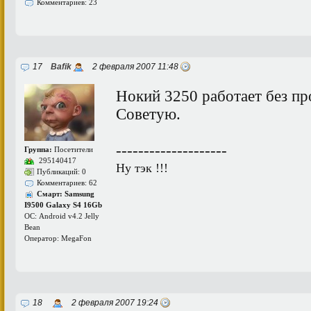
Комментариев: 23
17
Bafik
2 февраля 2007 11:48
Нокий 3250 работает без пр
Советую.
--------------------
Группа:
Посетители
295140417
Ну тэк !!!
Публикаций: 0
Комментариев: 62
Смарт: Samsung
I9500 Galaxy S4 16Gb
ОС: Android v4.2 Jelly
Bean
Оператор: MegaFon
18
2 февраля 2007 19:24