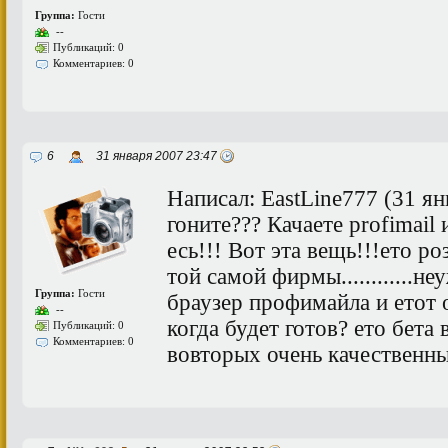
Группа:
Гости
--
Публикаций: 0
Комментариев: 0
6
31 января 2007 23:47
Написал: EastLine777 (31 ян
гоните??? Качаете profimail
есь!!! Вот эта вещь!!!ето р
той самой фирмы............
Группа:
Гости
браузер профимайла и етот 
--
когда будет готов? ето бета
Публикаций: 0
Комментариев: 0
вовторых очень качественный