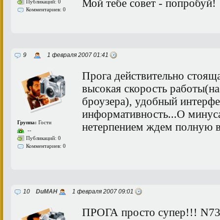
Мой тебе совет - попробуй!
Публикаций: 0
Комментариев: 0
9
1 февраля 2007 01:41
Прога действительно стояща
высокая скорость работы(н
броузера), удобный интерфе
информативность...О минуса
Группа:
Гости
нетерпением ждем полную 
--
Публикаций: 0
Комментариев: 0
10
DuMAH
1 февраля 2007 09:01
ПРОГА просто супер!!! N73