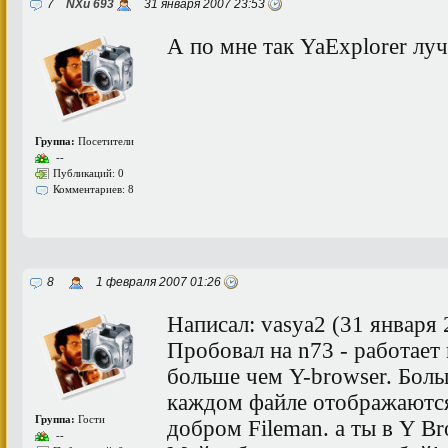
7
NXu 693
31 января 2007 23:53
А по мне так YaExplorer лу
Группа:
Посетители
--
Публикаций: 0
Комментариев: 8
8
1 февраля 2007 01:26
Написал: vasya2 (31 января
Пробовал на n73 - работает
больше чем Y-browser. Боль
каждом файле отображаются
Группа:
Гости
добром Fileman. а ты в Y Br
--