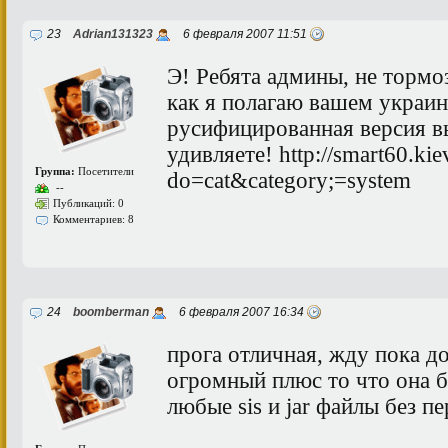
23
Adrian131323
6 февраля 2007 11:51
Э! Ребята админы, не тормо
как я полагаю вашем украин
русифицированная версия вы
удивляете! http://smart60.kie
Группа:
Посетители
do=cat&category;=system
--
Публикаций: 0
Комментариев: 8
24
boomberman
6 февраля 2007 16:34
прога отличная, жду пока д
огромный плюс то что она б
любые sis и jar файлы без п