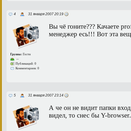
4
31 января 2007 20:19
Вы чё гоните??? Качаете pro
менеджер есь!!! Вот эта вещ
Группа:
Гости
--
Публикаций: 0
Комментариев: 0
5
31 января 2007 23:14
А че он не видит папки вх
видел, то снес бы Y-browser.