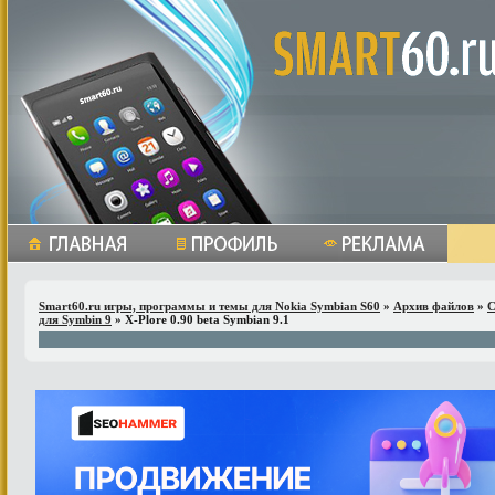
Smart60.ru игры, программы и темы для Nokia Symbian S60
»
Архив файлов
»
С
для Symbin 9
» X-Plore 0.90 beta Symbian 9.1