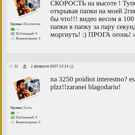
СКОРОСТЬ на высоте ! Туп
открывая папки на моей 2гиг
бы что!!! видео весом в 100
Группа:
Посетители
папки в папку за пару секун
--
моргнуть! :) ПРОГА огонь! ж
Публикаций: 0
Комментариев: 3
11
1 февраля 2007 13:14
na 3250 poidiot interestno? esl
plzz!!zaranei blagodariu!
Группа:
Гости
--
Публикаций: 0
Комментариев: 0