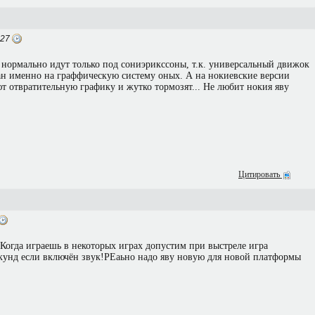
:27
нормально идут только под сониэрикссоны, т.к. универсальный движок
тан именно на граффическую систему оных. А на нокиевские версии
т отвратительную графику и жутко тормозят... Не любит нокия яву
Цитировать
Когда играешь в некоторых играх допустим при выстреле игра
екунд если включён звук!РЕаьно надо яву новую для новой платформы