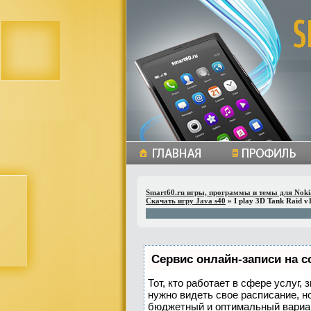
Smart60.ru игры, программы и темы для Noki
Скачать игру Java s40
» I play 3D Tank Raid v1
Сервис онлайн-записи на с
Тот, кто работает в сфере услуг,
нужно видеть свое расписание, н
бюджетный и оптимальный вариа