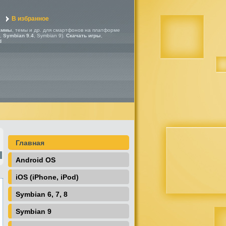
В избранное
аммы
, темы и др. для смартфонов на платформе
,
Symbian 9.4
, Symbian 9).
Скачать игры
,
d
Главная
Android OS
iOS (iPhone, iPod)
Symbian 6, 7, 8
Symbian 9