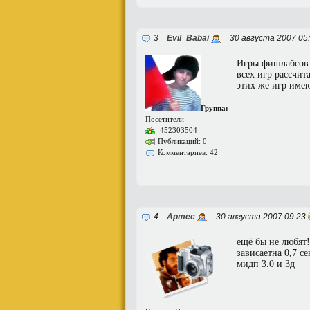
3
Evil_Babai
30 августа 2007 05
Игры фишлабсов 
всех игр рассчи
этих же игр имею
Группа:
Посетители
452303504
Публикаций: 0
Комментариев: 42
4
Артес
30 августа 2007 09:23
ещё бы не любят!
зависаетна 0,7 с
мидп 3.0 и 3д