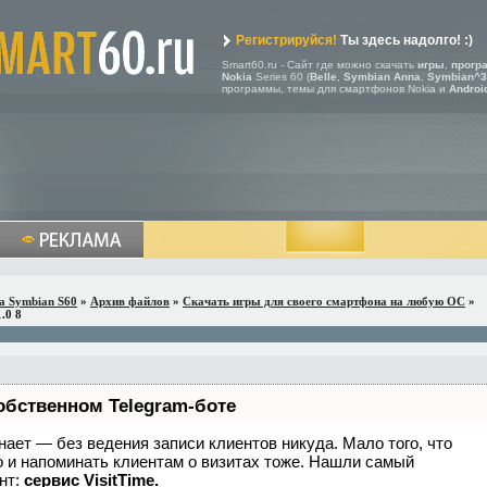
Регистрируйся!
Ты здесь надолго! :)
Smart60.ru - Сайт где можно скачать
игры
,
прогр
Nokia
Series 60 (
Belle
,
Symbian Anna
,
Symbian^3
программы, темы для смартфонов Nokia и
Androi
a Symbian S60
»
Архив файлов
»
Скачать игры для своего смартфона на любую ОС
»
.0 8
обственном Telegram-боте
 знает — без ведения записи клиентов никуда. Мало того, что
о и напоминать клиентам о визитах тоже. Нашли самый
нт:
сервис VisitTime.