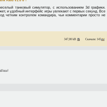
ank Raid v1.0 8
веселый танковый симулятор, с использованием 3d графики.
ет, и удобный интерфейс игры увлекают с первых секунд. Все
од четким контролем командира, чьи комментарии просто не
347,00 kB
Скачали: 145
d[java]