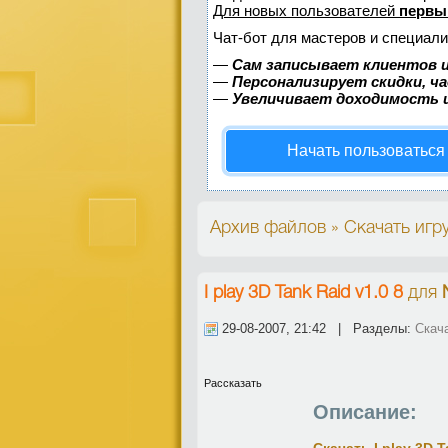
Для новых пользователей
первы
Чат-бот для мастеров и специали
—
Сам записывает клиентов и
—
Персонализирует скидки, ч
—
Увеличивает доходимость 
Начать пользоваться
Архив файлов » Скачать игру
I play 3D Tank Raid v1.0 8
для
29-08-2007, 21:42 | Разделы:
Скача
Рассказать
Описание: