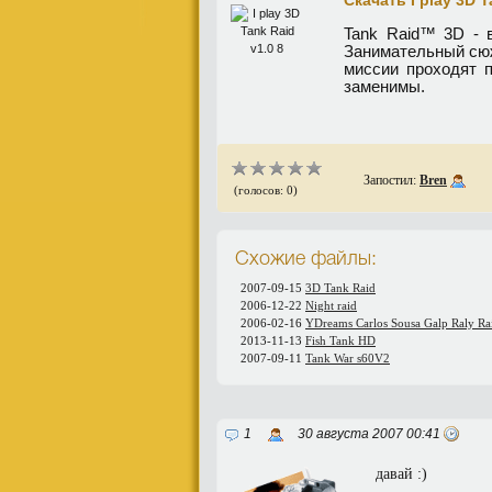
Скачать I play 3D T
Tank Raid™ 3D - 
Занимательный сюж
миссии проходят п
заменимы.
Запостил:
Bren
(голосов: 0)
Схожие файлы:
2007-09-15
3D Tank Raid
2006-12-22
Night raid
2006-02-16
YDreams Carlos Sousa Galp Raly Rai
2013-11-13
Fish Tank HD
2007-09-11
Tank War s60V2
1
30 августа 2007 00:41
давай :)