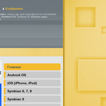
В избранное
аммы
, темы и др. для смартфонов на платформе
,
Symbian 9.4
, Symbian 9).
Скачать игры
,
d
Главная
Android OS
iOS (iPhone, iPod)
Symbian 6, 7, 8
Symbian 9