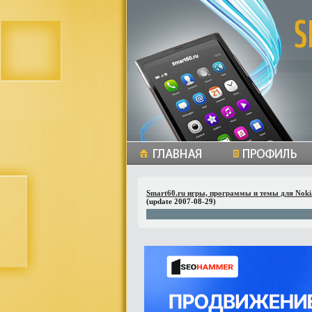
Smart60.ru игры, программы и темы для Noki
(update 2007-08-29)