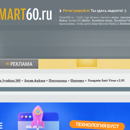
Регистрируйся!
Ты здесь надолго! :)
Smart60.ru - Сайт где можно скачать
игры
,
прогр
Nokia
Series 60 (
Belle
,
Symbian Anna
,
Symbian^3
программы, темы для смартфонов Nokia и
Androi
a Symbian S60
»
Архив файлов
»
Программы
»
Интернет
» Jiangmin Anti-Virus v2.01