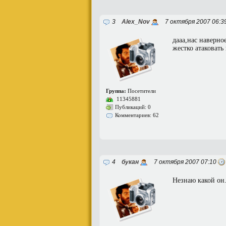
3
Alex_Nov
7 октября 2007 06:3
дааа,нас наверно
жестко атаковат
Группа:
Посетители
11345881
Публикаций: 0
Комментариев: 62
4
букан
7 октября 2007 07:10
Незнаю какой он