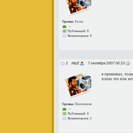
Группа:
Гости
--
Публикаций: 0
Комментариев: 0
2
HizZ
7 октября 2007 06:33
я проюовал, толь
плохо это или не
Группа:
Посетители
--
Публикаций: 0
Комментариев: 2