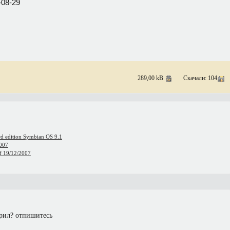
-08-29
289,00 kB
Скачали: 104
rd edition Symbian OS 9.1
2007
of 19/12/2007
ерил? отпишитесь