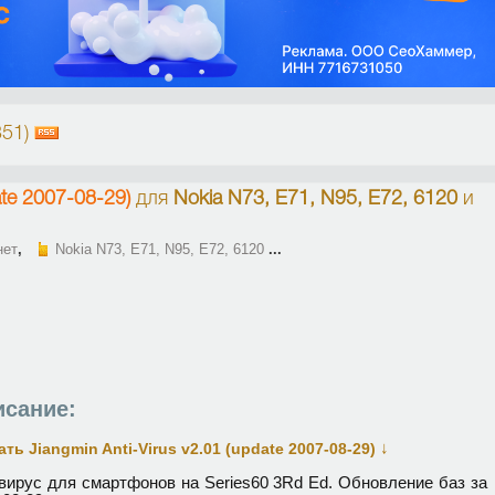
351)
ate 2007-08-29)
для
Nokia N73, E71, N95, E72, 6120
и
нет
,
Nokia N73, E71, N95, E72, 6120
...
сание:
↓
ать Jiangmin Anti-Virus v2.01 (update 2007-08-29)
вирус для смартфонов на Series60 3Rd Ed. Обновление баз за