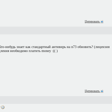
Цитировать
 Кто-нибудь знает как стандартный антивирь на n73 обновить? (лицензия
дления необходимо платить money :(( )
Цитировать
3