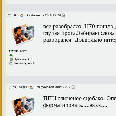
19
19 февраля 2008 22:10
все разобралсо, Н70 пошло,
глупая прога.Забираю слова
разобрался. Доввольно инте
Группа:
Гости
--
Публикаций: 0
Комментариев: 0
20
NOXXI
19 февраля 2008 22:47
ППЦ глюченое сцобако. Оп
форматировать.....эххх....