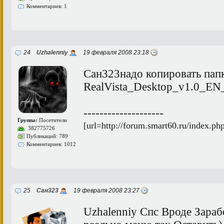
Комментариев: 1
24
Uzhalenniy
19 февраля 2008 23:18
Сан323надо копировать папку
RealVista_Desktop_v1.0_EN_
--------------------
Группа:
Посетители
[url=http://forum.smart60.ru/index.p
382775726
Публикаций: 789
Комментариев: 1012
25
Сан323
19 февраля 2008 23:27
Uzhalenniy Спс Вроде Зараб