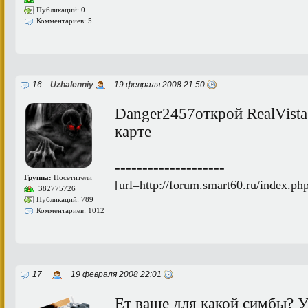
Публикаций: 0
Комментариев: 5
16
Uzhalenniy
19 февраля 2008 21:50
Danger2457открой RealVista
карте
--------------------
Группа:
Посетители
[url=http://forum.smart60.ru/index.p
382775726
Публикаций: 789
Комментариев: 1012
17
19 февраля 2008 22:01
Ет ваще для какой симбы? 