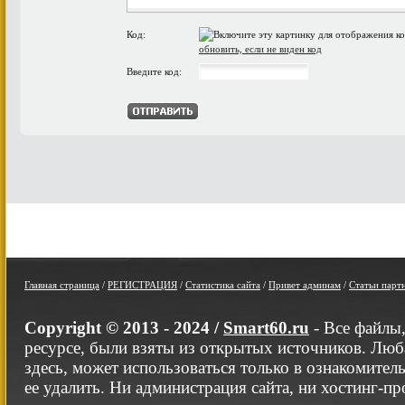
Код:
обновить, если не виден код
Введите код:
Главная страница
/
РЕГИСТРАЦИЯ
/
Статистика сайта
/
Привет админам
/
Статьи парт
Copyright © 2013 - 2024 /
Smart60.ru
- Все файлы
ресурсе, были взяты из открытых источников. Люб
здесь, может использоваться только в ознакомител
ее удалить. Ни администрация сайта, ни хостинг-п