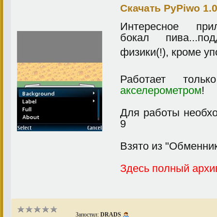
Скачать PyPiwo 1.
Интересное при
бокал пива...по
физики(!), кроме у
Работает толь
акселерометром
!
Для работы необхо
9
Взято из "Обменник
Здесь полный архив
Запостил:
DRADS