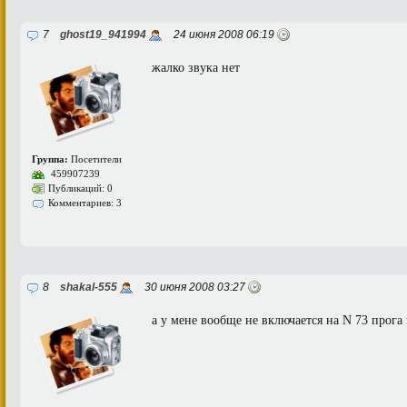
7
ghost19_941994
24 июня 2008 06:19
жалко звука нет
Группа:
Посетители
459907239
Публикаций: 0
Комментариев: 3
8
shakal-555
30 июня 2008 03:27
а у мене вообще не включается на N 73 прога 