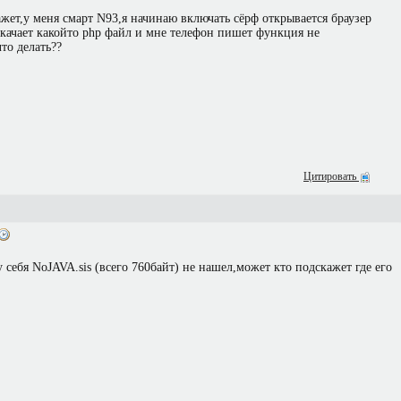
ажет,у меня смарт N93,я начинаю включать сёрф открывается браузер
 качает какойто php файл и мне телефон пишет функция не
то делать??
Цитировать
 себя NoJAVA.sis (вceгo 760бaйт) не нашел,может кто подскажет где его