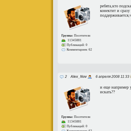
ребята,кто подск
конектит и сразу
поддерживается,ч
Группа:
Посетители
11345881
Публикаций: 0
Комментариев: 62
2
Alex_Nov
6 апреля 2008 11:33
и еще например у
искать??
Группа:
Посетители
11345881
Публикаций: 0
Комментариев: 62