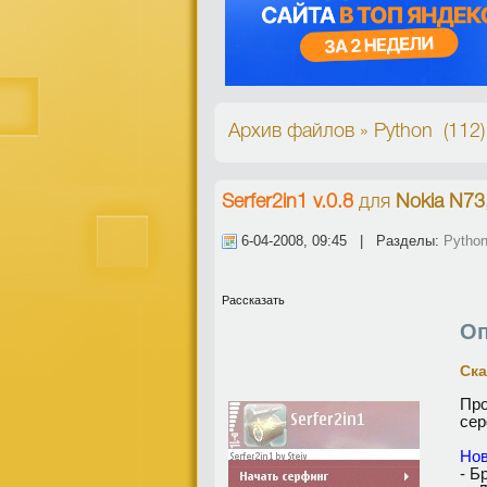
Архив файлов » Python (112
Serfer2in1 v.0.8
для
Nokia N73
6-04-2008, 09:45 | Разделы:
Pytho
Рассказать
Оп
Ска
Пр
сер
Hoв
- Б