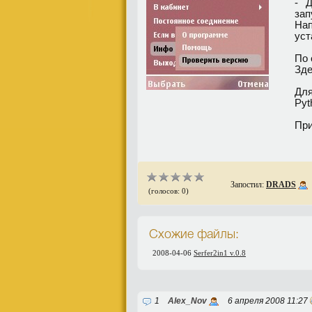
- 
зaп
Haп
ycт
По 
Зде
Для
Pyt
При
Запостил:
DRADS
(голосов: 0)
Схожие файлы:
2008-04-06
Serfer2in1 v.0.8
1
Alex_Nov
6 апреля 2008 11:27