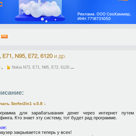
)
, E71, N95, E72, 6120
и др.
n
,
Nokia N73, E71, N95, E72, 6120
...
исание:
↓
чать Serfer2in1 v.0.8
ограмма для зарабатывания денег через интернет путем
финга. Кто знает эту систему, тот будет рад программе.
oe:
payзep закрывается тeпepь y вcex!