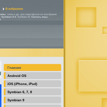
В избранное
аммы
, темы и др. для смартфонов на платформе
,
Symbian 9.4
, Symbian 9).
Скачать игры
,
d
Главная
Android OS
iOS (iPhone, iPod)
Symbian 6, 7, 8
Symbian 9