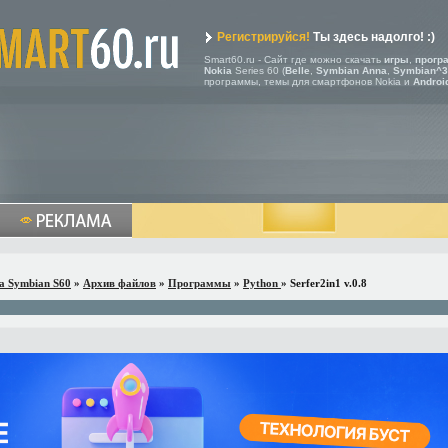
Регистрируйся!
Ты здесь надолго! :)
Smart60.ru - Сайт где можно скачать
игры
,
прогр
Nokia
Series 60 (
Belle
,
Symbian Anna
,
Symbian^3
программы, темы для смартфонов Nokia и
Androi
a Symbian S60
»
Архив файлов
»
Программы
»
Python
» Serfer2in1 v.0.8