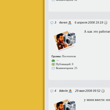
3
4eren
6 апреля 2008 19:19
А как это работае
Группа:
Посетители
--
Публикаций: 0
Комментариев: 25
4
liderin
29 мая 2008 09:52
у меня ввести ло