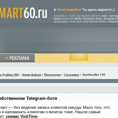
Регистрируйся!
Ты здесь надолго! :)
Smart60.ru - Сайт где можно скачать
игры
,
прогр
Nokia
Series 60 (
Belle
,
Symbian Anna
,
Symbian^3
программы, темы для смартфонов Nokia и
Androi
a Symbian S60
»
Архив файлов
»
Программы
»
Системные
» AutoInstaller 1.01
обственном Telegram-боте
 знает — без ведения записи клиентов никуда. Мало того, что
о и напоминать клиентам о визитах тоже. Нашли самый
нт:
сервис VisitTime.