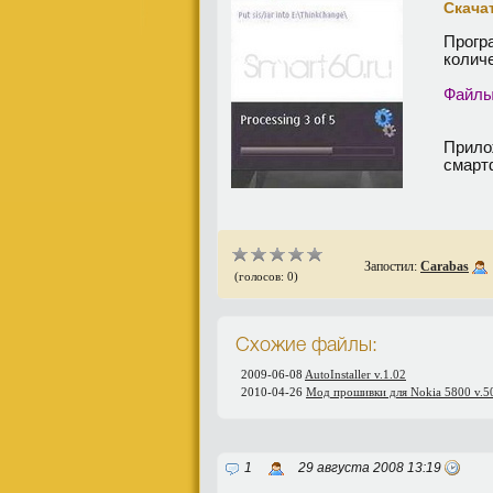
Скачат
Прогр
колич
Файлы
Прило
смарт
Запостил:
Carabas
(голосов: 0)
Схожие файлы:
2009-06-08
AutoInstaller v.1.02
2010-04-26
Мод прошивки для Nokia 5800 v.50.
1
29 августа 2008 13:19