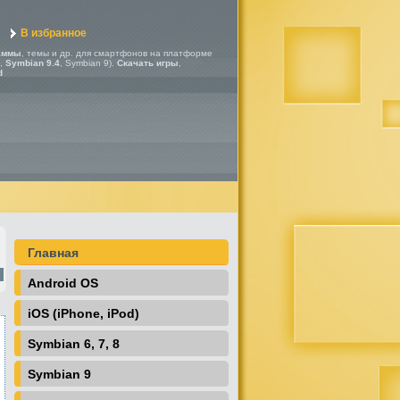
В избранное
аммы
, темы и др. для смартфонов на платформе
,
Symbian 9.4
, Symbian 9).
Скачать игры
,
d
Главная
Android OS
iOS (iPhone, iPod)
Symbian 6, 7, 8
Symbian 9