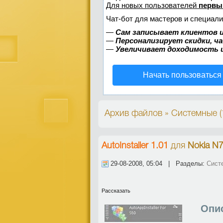
Для новых пользователей
первы
Чат-бот для мастеров и специали
—
Сам записывает клиентов и
—
Персонализирует скидки, ч
—
Увеличивает доходимость 
Начать пользоваться
Архив файлов » Системные 
AutoInstaller 1.01
для
Nokia N7
29-08-2008, 05:04 | Разделы:
Сист
Рассказать
Опи