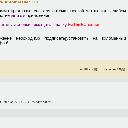
↓
ь AutoInstaller 1.01
амма предназначена для автоматической установки в любом
естве
jar
и
sis
приложений.
 для установки помещать в папку
E:/ThinkChange/
жение необходимо подписать|установить на взломанный
фон!
45,00 kB
Скачали: 98
0.005 от 22.04.2010 (by Alex Santos)