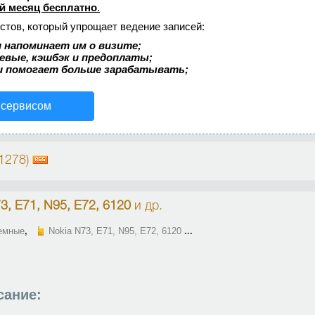
й месяц бесплатно
.
стов, который упрощает ведение записей:
 напоминает им о визите;
аевые, кэшбэк и предоплаты;
и помогает больше зарабатывать;
 сервисом
(1278)
3, E71, N95, E72, 6120
и др.
емные
,
Nokia N73, E71, N95, E72, 6120
...
сание: