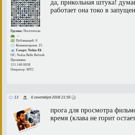
да, прикольная штука! дума
работает она токо в запуще
Группа:
Посетители
--
Публикаций: 0
Комментариев: 25
Смарт: Nokia E6
ОС: Nokia Belle Refresh
Прошивка:
111.140.0058
Оператор: МТС
13
6 сентября 2008 21:56
прога для просмотра фильмо
время (клава не горит остае