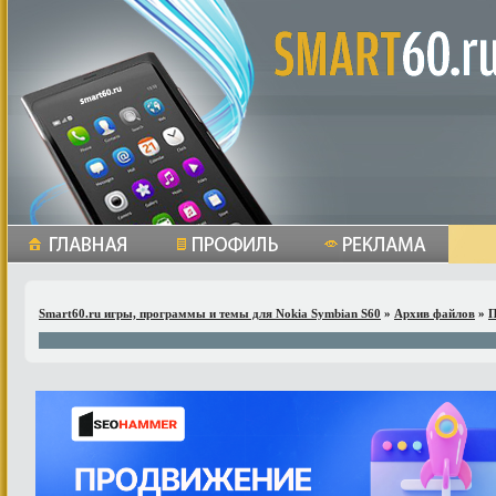
Smart60.ru игры, программы и темы для Nokia Symbian S60
»
Архив файлов
»
П