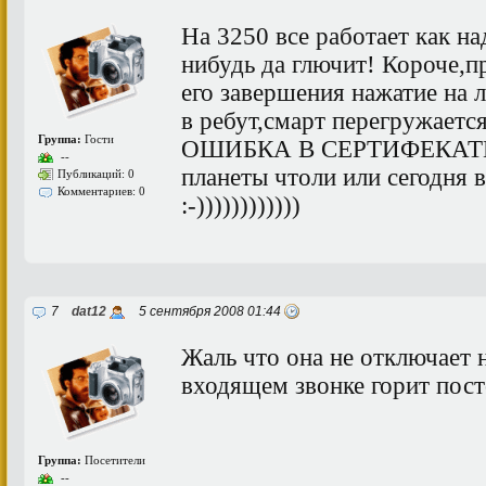
На 3250 все работает как над
нибудь да глючит! Короче,п
его завершения нажатие на 
в ребут,смарт перегружается
Группа:
Гости
ОШИБКА В СЕРТИФЕКАТЕ? 
--
планеты чтоли или сегодня 
Публикаций: 0
Комментариев: 0
:-))))))))))))
7
dat12
5 сентября 2008 01:44
Жаль что она не отключает 
входящем звонке горит пост
Группа:
Посетители
--