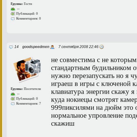
Группа:
Гости
--
Публикаций: 0
Комментариев: 0
14
goodspeedmen
7 сентября 2008 22:46
не совместима с не которым
стандартным будильником о
нужно перезапускать но я ч
играеш в игры с ключеной к
Группа:
Посетители
клавиатура энергии скажу я
--
куда нокиецы смотрят каме
Публикаций: 0
Комментариев: 7
999пиксилями на дюйм это о
нормальное упровление подс
скажиш