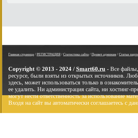
Главная страница
/
РЕГИСТРАЦИЯ
/
Статистика сайта
/
Привет админам
/
Статьи парт
Copyright © 2013 - 2024 /
Smart60.ru
- Все файлы
ресурсе, были взяты из открытых источников. Люб
здесь, может использоваться только в ознакомител
ее удалить. Ни администрация сайта, ни хостинг-п
могут нести ответственность за использование мате
Входя на сайт вы автоматически соглашаетесь с да