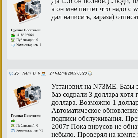
Да г...о он полное!) Люди, п
а он мне пишет что надо с w
дал написать, зараза) отписа
Группа:
Посетители
418326964
Публикаций: 0
Комментариев: 1
25
Nem_D_V
24 марта 2009 05:28
Установил на N73ME. Базы 
баз содрали 3 доллара хотя 
доллара. Возможно 1 доллар
Автоматическое обновление
Группа:
Посетители
подписи обслуживания. Прек
--
2007г Пока вирусов не обна
Публикаций: 0
Комментариев: 71
небыло. Проверял на компе 