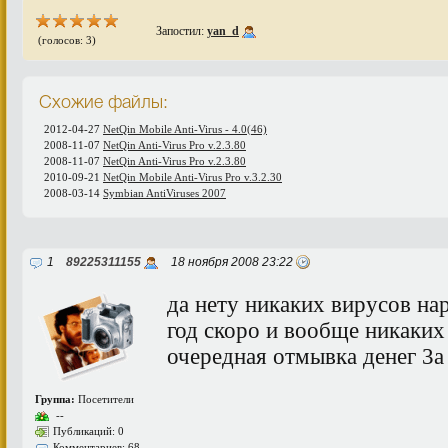
Запостил:
yan_d
(голосов: 3)
Схожие файлы:
2012-04-27
NetQin Mobile Anti-Virus - 4.0(46)
2008-11-07
NetQin Anti-Virus Pro v.2.3.80
2008-11-07
NetQin Anti-Virus Pro v.2.3.80
2010-09-21
NetQin Mobile Anti-Virus Pro v.3.2.30
2008-03-14
Symbian AntiViruses 2007
1
89225311155
18 ноября 2008 23:22
да нету никакиx вирусов н
год скоро и вообще никакиx 
очередная отмывка денег 3а
Группа:
Посетители
--
Публикаций: 0
Комментариев: 68