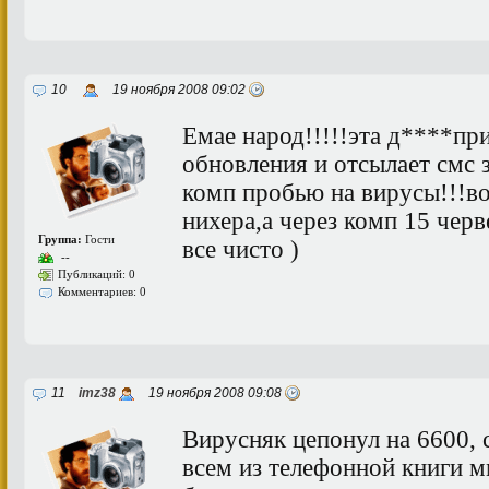
10
19 ноября 2008 09:02
Емае народ!!!!!эта д****при
обновления и отсылает смс з
комп пробью на вирусы!!!во
нихера,а через комп 15 черв
Группа:
Гости
все чисто )
--
Публикаций: 0
Комментариев: 0
11
imz38
19 ноября 2008 09:08
Вирусняк цепонул на 6600, 
всем из телефонной книги м