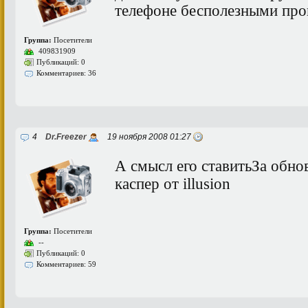
телефоне бесполезными прогр
Группа:
Посетители
409831909
Публикаций: 0
Комментариев: 36
4
Dr.Freezer
19 ноября 2008 01:27
А смысл его ставитьЗа обно
каспер от illusion
Группа:
Посетители
--
Публикаций: 0
Комментариев: 59