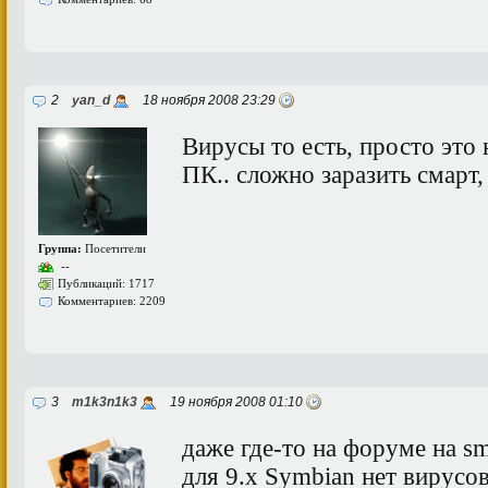
2
yan_d
18 ноября 2008 23:29
Вирусы то есть, просто это 
ПК.. сложно заразить смарт, 
Группа:
Посетители
--
Публикаций: 1717
Комментариев: 2209
3
m1k3n1k3
19 ноября 2008 01:10
даже где-то на форуме на sm
для 9.х Symbian нет вирусов 