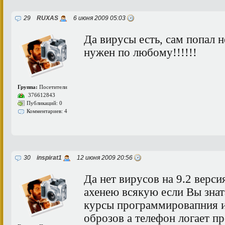
29
RUXAS
6 июня 2009 05:03
Да вирусы есть, сам попал н
нужен по любому!!!!!!
Группа:
Посетители
376612843
Публикаций: 0
Комментариев: 4
30
inspirat1
12 июня 2009 20:56
Да нет вирусов на 9.2 верси
ахенею всякую если Вы знат
курсы программировапния и 
оброзов а телефон логает п