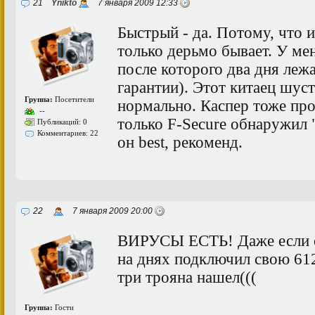
21
Ynikto
7 января 2009 12:33
Быстрый - да. Потому, что
только дерьмо бывает. У ме
после которого два дня леж
гарантии). Этот китаец шус
Группа:
Посетители
нормально. Каспер тоже про
--
только F-Sеcure обнаружил
Публикаций: 0
Комментариев: 22
он best, рекоменд.
22
7 января 2009 20:00
ВИРУСЫ ЕСТЬ! Даже если о
на днях подключил свою 61
три трояна нашел(((
Группа:
Гости