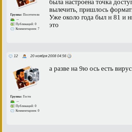
была настроена точка досту
вылечить, пришлось формат
Группа:
Посетители
Уже около года был н 81 и н
--
это
Публикаций: 0
Комментариев: 7
12
20 ноября 2008 04:56
а разве на 9ю ось есть виру
Группа:
Гости
--
Публикаций: 0
Комментариев: 0