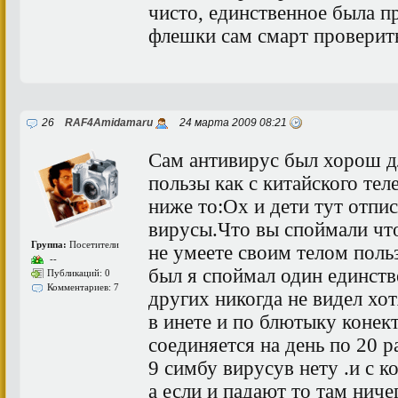
чисто, единственное была п
флешки сам смарт проверить
26
RAF4Amidamaru
24 марта 2009 08:21
Сам антивирус был хорош дл
пользы как с китайского тел
ниже то:Ох и дети тут отпи
вирусы.Что вы споймали чт
Группа:
Посетители
не умеете своим телом поль
--
был я споймал один единств
Публикаций: 0
Комментариев: 7
других никогда не видел хо
в инете и по блютыку конек
соединяется на день по 20 р
9 симбу вирусув нету .и с к
а если и падают то там ниче