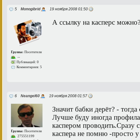
5
Monogibrid
19 ноября 2008 01:50
А ссылку на касперс можно
Группа:
Посетители
--
Публикаций: 0
Комментариев: 5
6
Neangel60
19 ноября 2008 01:57
Значит бабки дерёт? - тогда
Лучше буду иногда профил
каспером проводить.Сразу с
Группа:
Посетители
каспера не помню -просто у 
275551199