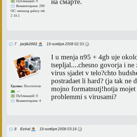
на смарте.
Публикаций: 0
Комментариев: 290
ОС: samsung galaxy tab
2 10.1
7
jorjik2002
19 ноября 2008 02:33
I u menja n95 + 4gb uje okol
tsepljal....chesno govorja i ne
virus sjadet v telo?chto huds
postradaet li hard? (ja tak ne
Группа:
Посетители
mojno formatnutj!hotja mojet u
--
problemmi s virusami?
Публикаций: 0
Комментариев: 4
8
Eviral
19 ноября 2008 03:16