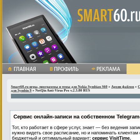
Smart60.ru игры, программы и темы для Nokia Symbian S60
»
Архив файлов
»
С
для Symbin 9
» NetQin Anti-Virus Pro v.2.3.80 RUS
Сервис онлайн-записи на собственном Telegram
Тот, кто работает в сфере услуг, знает — без ведения запи
нужно видеть свое расписание, но и напоминать клиентам
бюджетный и оптимальный вариант:
сервис VisitTime.