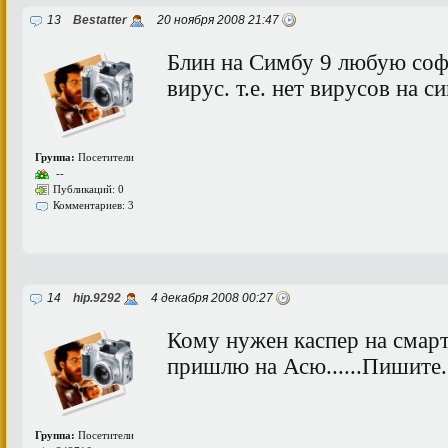
13
Bestatter
20 ноября 2008 21:47
Блин на Симбу 9 любую соф
вирус. т.е. нет вирусов на с
Группа:
Посетители
--
Публикаций: 0
Комментариев: 3
14
hip.9292
4 декабря 2008 00:27
Кому нужен каспер на смар
пришлю на Асю......Пишите.
Группа:
Посетители