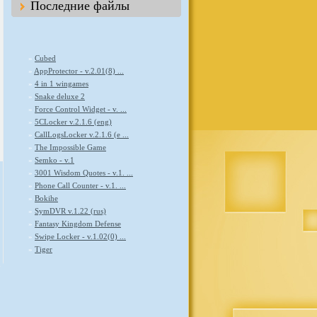
Последние файлы
»
Cubed
»
AppProtector - v.2.01(8) ...
»
4 in 1 wingames
»
Snake deluxe 2
»
Force Control Widget - v. ...
»
5CLocker v.2.1.6 (eng)
»
CallLogsLocker v.2.1.6 (e ...
»
The Impossible Game
»
Semko - v.1
»
3001 Wisdom Quotes - v.1. ...
»
Phone Call Counter - v.1. ...
»
Bokihe
»
SymDVR v.1.22 (rus)
»
Fantasy Kingdom Defense
»
Swipe Locker - v.1.02(0) ...
»
Tiger