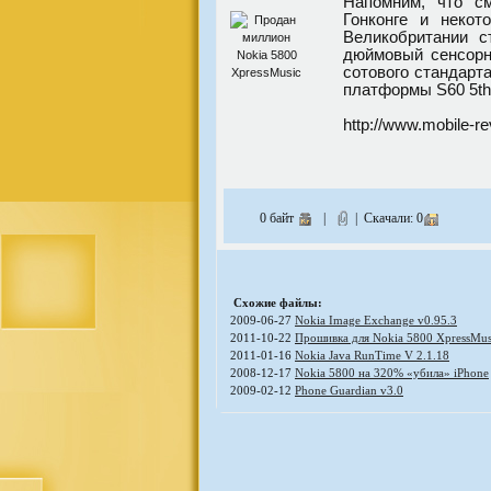
Напомним, что с
Гонконге и некот
Великобритании с
дюймовый сенсорны
сотового стандарт
платформы S60 5th 
http://www.mobile-r
0 байт
|
| Скачали: 0
Схожие файлы:
2009-06-27
Nokia Image Exchange v0.95.3
2011-10-22
Прошивка для Nokia 5800 XpressMus
2011-01-16
Nokia Java RunTime V 2.1.18
2008-12-17
Nokia 5800 на 320% «убила» iPhone
2009-02-12
Phone Guardian v3.0