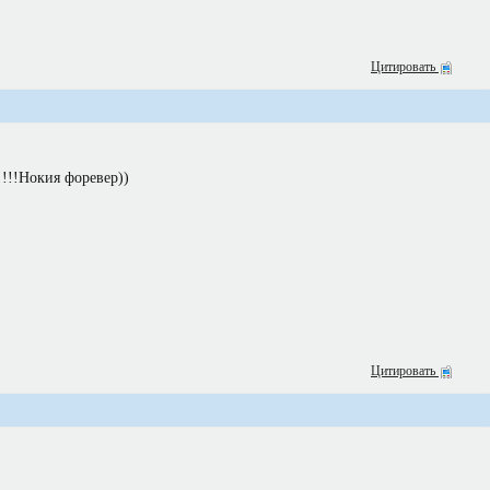
Цитировать
!!!!Нокия форевер))
Цитировать