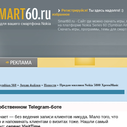
Регистрируйся!
Ты здесь надолго! :)
избранное
Smart60.ru - Сайт где можно скачать игры
 для вашего смартфона Nokia
на платформе Nokia Series 60 (Symbian Ann
Скачать игры, программы, темы для смар
Symbian S60
»
Архив файлов
»
Новости
» Продан миллион Nokia 5800 XpressMusic
обственном Telegram-боте
 знает — без ведения записи клиентов никуда. Мало того, что
о и напоминать клиентам о визитах тоже. Нашли самый
нт:
сервис VisitTime.