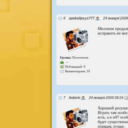
6
apokalipsys777
24 января 2009
Миллион продали
исправить не мог
Группа:
Посетители
--
Публикаций: 0
Комментариев: 10
7
fedorin
24 января 2009 08:24
Хороший результа
Играть там особ
есть, а в н97 осо
будет существенн
порядок лучше..