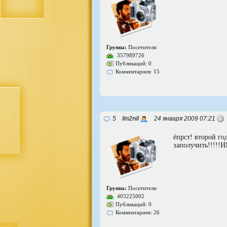
Группа:
Посетители
357989726
Публикаций: 0
Комментариев: 15
5
lin2nil
24 января 2009 07:21
ёпрст! второй год
заполучить!!!!!И
Группа:
Посетители
403225002
Публикаций: 0
Комментариев: 26