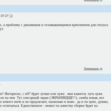
 07:27
, а проблему с динамиком и отламывающимся креплением для стилуса
ут.
Цитировать
т! Интересно, с н97 будет лучше или хуже.. мне кажется, чуть хуже.
о не на чем. Тут сенсорный экран (ЭКРАНИЩЩЕ!!), симба новая, все
бо нового ниче и не предлагают, насколько я знаю.. да и по цене, думаю,
о отличаться. Единственное - может по качеству сборки будет на