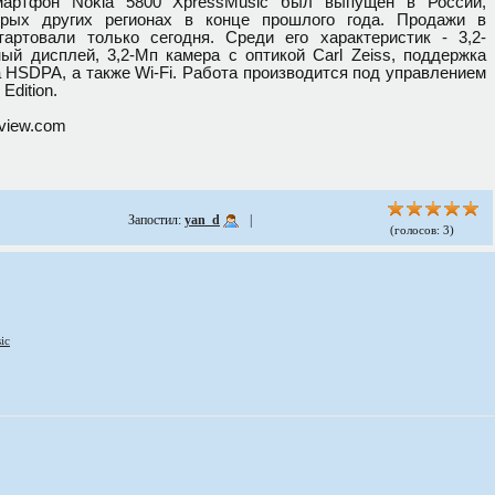
мартфон Nokia 5800 XpressMusic был выпущен в России,
орых других регионах в конце прошлого года. Продажи в
тартовали только сегодня. Среди его характеристик - 3,2-
й дисплей, 3,2-Мп камера с оптикой Carl Zeiss, поддержка
а HSDPA, а также Wi-Fi. Работа производится под управлением
Edition.
eview.com
Запостил:
yan_d
|
(голосов: 3)
ic