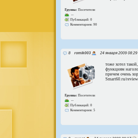
Группа:
Посетители
--
Публикаций: 0
Комментариев: 90
8
romik003
24 января 2009 08:2
тоже хотел такой
функциям наголов
причем очень хор
Smart60.ru/review
Группа:
Посетители
--
Публикаций: 0
Комментариев: 5