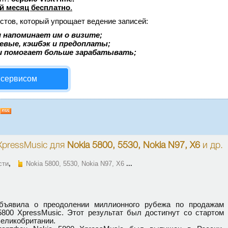
й месяц бесплатно
.
стов, который упрощает ведение записей:
 напоминает им о визите;
аевые, кэшбэк и предоплаты;
и помогает больше зарабатывать;
 сервисом
XpressMusic
для
Nokia 5800, 5530, Nokia N97, X6
и др.
сти
,
Nokia 5800, 5530, Nokia N97, X6
...
объявила о преодолении миллионного рубежа по продажам
800 XpressMusic. Этот результат был достигнут со стартом
Великобритании.