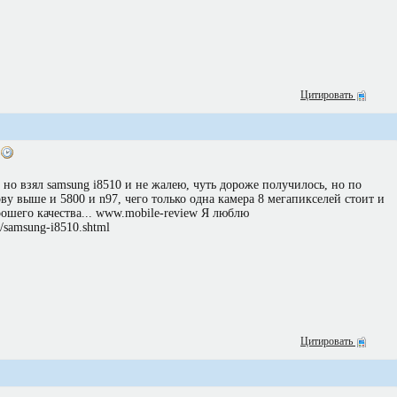
Цитировать
9
, но взял samsung i8510 и не жалею, чуть дороже получилось, но по
у выше и 5800 и n97, чего только одна камера 8 мегапикселей стоит и
ошего качества... www.mobile-review Я люблю
/samsung-i8510.shtml
Цитировать