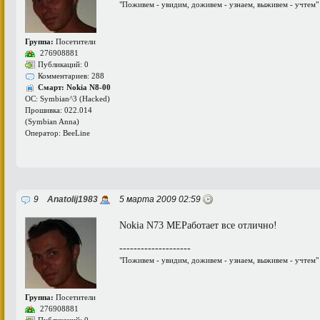
"Поживем - увидим, доживем - узнаем, выживем - учтем"
Группа:
Посетители
276908881
Публикаций: 0
Комментариев: 288
Смарт: Nokia N8-00
ОС: Symbian^3 (Hacked)
Прошивка: 022.014
(Symbian Anna)
Оператор: BeeLine
9
Anatolij1983
5 марта 2009 02:59
Nokia N73 MEРаботает все отлично!
--------------------
"Поживем - увидим, доживем - узнаем, выживем - учтем"
Группа:
Посетители
276908881