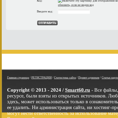
Код:
обновить, если не виден код
Введите код:
Главная страница
/
РЕГИСТРАЦИЯ
/
Статистика сайта
/
Привет админам
/
Статьи парт
Copyright © 2013 - 2024 /
Smart60.ru
- Все файлы
ресурсе, были взяты из открытых источников. Люб
здесь, может использоваться только в ознакомител
ее удалить. Ни администрация сайта, ни хостинг-п
могут нести ответственность за использование мате