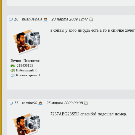
16
bushuev.a.a
23 марта 2009 12:47
а сэйвы у кого нибудь есть а то в спичке хоче
Группа:
Посетители
219438155
Публикаций: 0
Комментариев: 1
17
rambo90
25 марта 2009 09:08
7237AEG23S5U спасибо! подошел номер.