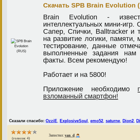
Скачать SPB Brain Evolution 
Brain Evolution - изве
интеллектуальных мини-игр. 
Сапер, Спички, Balltracker и 
на развитие логики, памяти, 
тестирование, данные отмеч
выполненные задания нам 
факты. Всем рекомендую!
Работает и на 5800!
Приложение необходимо
взломанный смартфон!
Сказали спасибо:
OzziE
,
ExplosiveSoul
,
emo52
,
saturne
,
Dion2
,
D
Запостил:
yan_d
(голосов: 4)