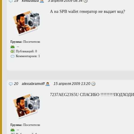
19
kindzudza
3 апреля 2009 08:34
А на SPB wallet генератор не выдает код?
Группа:
Посетители
--
Публикаций: 0
Комментариев: 1
20
alexabramoff
15 апреля 2009 13:20
7237AEG23S5U СПАСИБО !!!!!!!!!ПОДХОДИ
Группа:
Посетители
--