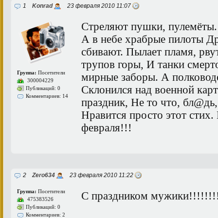
1
Konrad
23 февраля 2010 11:07
Стреляют пушки, пулемёты.
А в небе храбрые пилоты Др
сбивают. Пылает пламя, рв
трупов горы, И танки сме
Группа:
Посетители
мирные заборы. А полковод
300004229
Склонился над военной карт
Публикаций: 0
Комментариев: 14
праздник, Не то что, бл@дь,
Нравится просто этот сти
февраля!!!
2
Zero634
23 февраля 2010 11:22
Группа:
Посетители
С праздником мужики!!!!!!!!
475383526
Публикаций: 0
Комментариев: 2