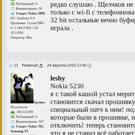
редко слушаю . Щелчков не 
Публикаций: 0
Комментариев: 30
только с wi-fi с телефоннов
Смарт: Nokia 5800
32 bit остальные вечно буфи
ОС: Symbian 9.4
Прошивка: Crystal PRO
играла .
4, 1 v60.0.003 / C6
42.0.004
Оператор: Bite
21
PanteraX
24 августа 2010 13:49
leshy
Nokia 5230
я с такой кашой устал мерит
становится скачал прошивку
Группа:
Посетители
специальный патч к ним! по
481511589
которые были в прошивке, и
Публикаций: 0
Комментариев: 167
отключить! теперь становитс
Смарт: Nokia 701,
что я не ставил всё работае
Samsung S3