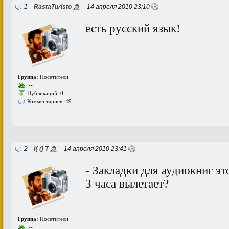
1
RastaTuristo
14 апреля 2010 23:10
есть русский язык!
Группа:
Посетители
--
Публикаций: 0
Комментариев: 49
2
I{ () T
14 апреля 2010 23:41
- Закладки для аудиокниг эт
3 часа вылетает?
Группа:
Посетители
--