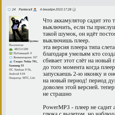
24
PanteraX
4 декабря 2010 17:28
Что аккамулятор садит это т
выключить, если ты прислу
такой шумок, он идёт посто
выключишь плеер.
Группа:
Посетители
эта версия плеера типа слет
481511589
благодаря умельям кто созд
Публикаций: 0
Комментариев: 167
сбивает этот слёт на новый 
Смарт: Nokia 701,
до того момента когда плеер
Samsung S3
ОС: Simbian S^3b,
запускаешь 2-ю иконку и он
Android 4.04
Оператор: МТС, Life
на новый период! период ду
доволен этой версией. тепер
не страшно
PowerMP3 - плеер не садит 
глюка с вылетом, но наблюд