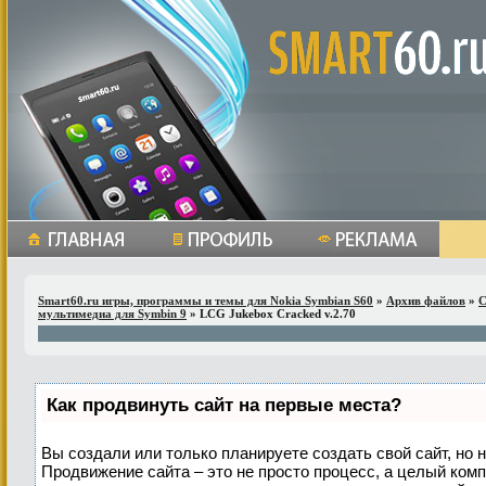
Smart60.ru игры, программы и темы для Nokia Symbian S60
»
Архив файлов
»
С
мультимедиа для Symbin 9
» LCG Jukebox Cracked v.2.70
Как продвинуть сайт на первые места?
Вы создали или только планируете создать свой сайт, но н
Продвижение сайта – это не просто процесс, а целый ком