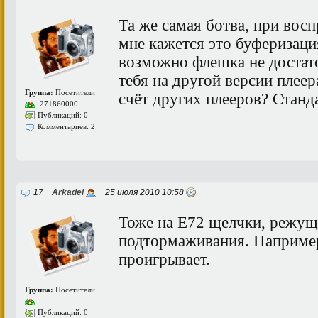
Та же самая ботва, при вос
мне кажется это буферизаци
возможно флешка не достато
тебя на другой версии плеер
Группа:
Посетители
счёт других плееров? Стан
271860000
Публикаций: 0
Комментариев: 2
17
Arkadei
25 июля 2010 10:58
Тоже на E72 щелчки, режущи
подтормаживания. Наприме
проигрывает.
Группа:
Посетители
--
Публикаций: 0