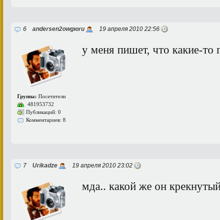
6
andersen2owgюru
19 апреля 2010 22:56
у меня пишет, что какие-то
Группа:
Посетители
481953732
Публикаций: 0
Комментариев: 8
7
Urikadze
19 апреля 2010 23:02
мда.. какой же он крекнутый 