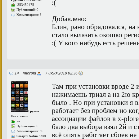
:(
353450475
Публикаций: 0
Комментариев: 3
Добавлено:
Блин, рано обрадовался, на
стало вылазить окошко реги
:( У кого нибудь есть решен
14
microid
7 июня 2010 02:36
Там при установки вроде 2 
нажимаешь триал а на 2ю кр
было . Но при установки я в
работает без проблем но ког
Группа:
Посетители
ассоциации файлов в x-plor
--
бало два выбора взял 2й и с
Публикаций: 0
Комментариев: 30
всё опять работает сбоев не
Смарт: Nokia 5800