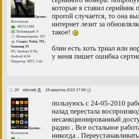
которые я ставил серийник 
прогой случается, то она вы
Группа:
Посетители
интернет лезит за обновлял
481511589
такое!
Публикаций: 0
Комментариев: 167
Смарт: Nokia 701,
блин есть хоть триал или но
Samsung S3
ОС: Simbian S^3b,
у меня пишет ошибка серти
Android 4.04
Оператор: МТС, Life
20
microid
18 августа 2010 17:44
пользуюсь с 24-05-2010 раб
назад перестала воспроизвод
несанкционированный досту
радио . Все остальное работ
Группа:
Посетители
никогда . Переустанавливат
--