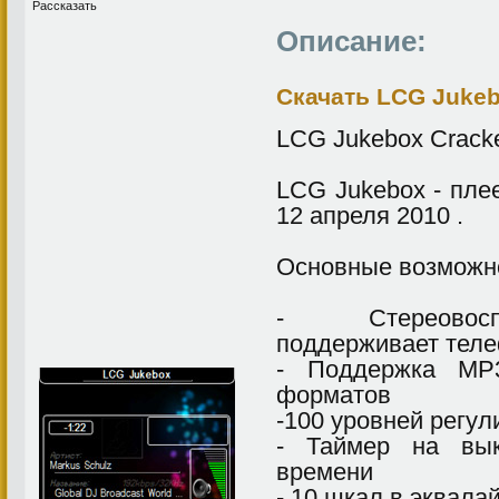
Рассказать
Описание:
Скачать LCG Jukeb
LCG Jukebox Cracke
LCG Jukebox - плее
12 апреля 2010 .
Основные возможн
- Стереовосп
поддерживает теле
- Поддержка M
форматов
-100 уровней регул
- Таймер на вык
времени
- 10 шкал в эквала