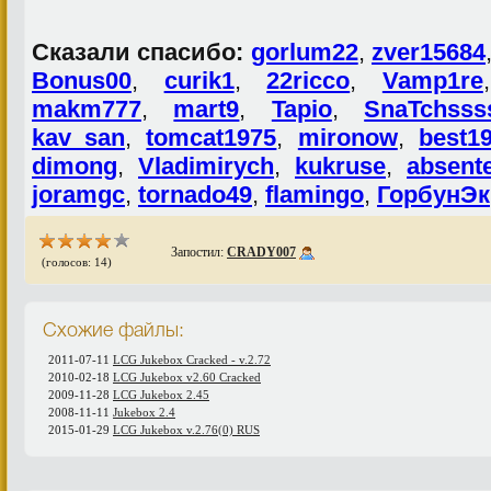
Сказали спасибо:
gorlum22
,
zver15684
Bonus00
,
curik1
,
22ricco
,
Vamp1re
makm777
,
mart9
,
Tapio
,
SnaTchsss
kav_san
,
tomcat1975
,
mironow
,
best1
dimong
,
Vladimirych
,
kukruse
,
absent
joramgc
,
tornado49
,
flamingo
,
ГорбунЭк
Запостил:
CRADY007
(голосов: 14)
Схожие файлы:
2011-07-11
LCG Jukebox Cracked - v.2.72
2010-02-18
LCG Jukebox v2.60 Cracked
2009-11-28
LCG Jukebox 2.45
2008-11-11
Jukebox 2.4
2015-01-29
LCG Jukebox v.2.76(0) RUS