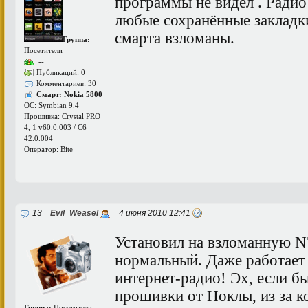
программы не видел . Радио 
любые сохранённые закладк
смарта взломаны.
Группа:
Посетители
--
Публикаций: 0
Комментариев: 30
Смарт: Nokia 5800
ОС: Symbian 9.4
Прошивка: Crystal PRO
4, 1 v60.0.003 / C6
42.0.004
Оператор: Bite
13
Evil_Weasel
4 июня 2010 12:41
Установил на взломанную N7
нормальный. Даже работает 
интернет-радио! Эх, если б
прошивки от Ноклы, из за ко
Группа:
Посетители