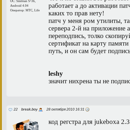
ОС: Simbian S^3b,
работает а до активации пат
Android 4.04
Оператор: МТС, Life
каких то прав нету!
патч у меня ром утилиты, та
сервера 2-й на приложение 
переподпись, толко скопиру
сертификат на карту памяти 
путь, и он сам будет подпис
leshy
значит нихрена ты не подпи
22
break.boy
28 октября 2010 16:31
код регстра для jukeboxa 2.