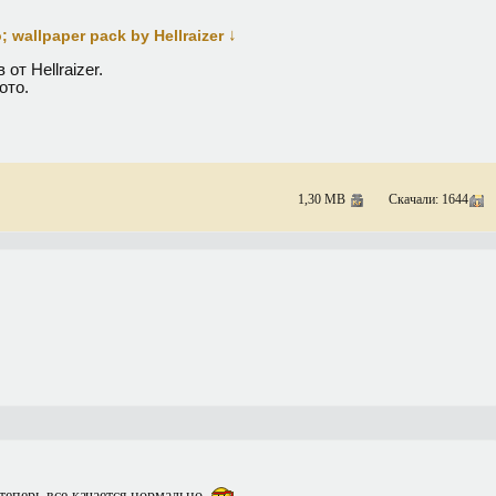
↓
 wallpaper pack by Hellraizer
от Hellraizer.
ото.
1,30 MB
Скачали: 1644
теперь все качается нормально.