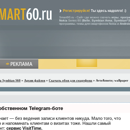
Регистрируйся!
Ты здесь надолго! :)
Smart60.ru - Сайт где можно скачать
игры
,
прогр
Nokia
Series 60 (
Belle
,
Symbian Anna
,
Symbian^3
программы, темы для смартфонов Nokia и
Androi
a Symbian S60
»
Архив файлов
»
Скачать обои для смартфона
» Avto&moto; wallpaper
обственном Telegram-боте
 знает — без ведения записи клиентов никуда. Мало того, что
о и напоминать клиентам о визитах тоже. Нашли самый
нт:
сервис VisitTime.