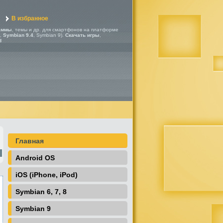
В избранное
аммы
, темы и др. для смартфонов на платформе
,
Symbian 9.4
, Symbian 9).
Скачать игры
,
d
Главная
Android OS
iOS (iPhone, iPod)
Symbian 6, 7, 8
Symbian 9