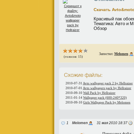
Скачать Avto&moto;
Красивый пак обоев 
Тематика: Авто и М
Обзор
Запостил:
Melomen
(голосов: 15)
Схожие файлы:
2010-07-31
Avto wallpaper pack 2 by Hellraizer
2010-07-01
Avto wallpapers pack by Hellraizer
2010-09-10
Wall Pack by Hellraizer
2011-01-14
Wallpaper pack (600-240*320)
2010-09-10
Girls Wallpaper Pack by Melomen
1
Melomen
31 мая 2010 18:37
Перезалил файл, 