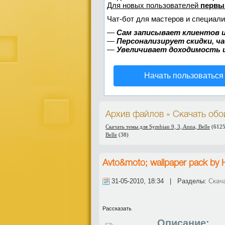
Для новых пользователей
первы
Чат-бот для мастеров и специали
—
Сам записывает клиентов и
—
Персонализирует скидки, ч
—
Увеличивает доходимость 
Начать пользоваться
Архив файлов » Скачать обо
Скачать темы для Symbian 9, 3, Anna, Belle
(612
Belle
(38)
Avto&moto; wallpaper pack by He
31-05-2010, 18:34 | Разделы:
Скач
Рассказать
Описание: