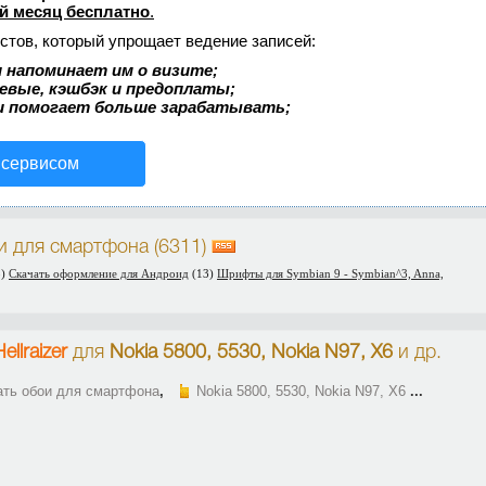
й месяц бесплатно
.
стов, который упрощает ведение записей:
 напоминает им о визите;
аевые, кэшбэк и предоплаты;
и помогает больше зарабатывать;
 сервисом
и для смартфона (6311)
5)
Скачать оформление для Андроид
(13)
Шрифты для Symbian 9 - Symbian^3, Anna,
llraizer
для
Nokia 5800, 5530, Nokia N97, X6
и др.
ать обои для смартфона
,
Nokia 5800, 5530, Nokia N97, X6
...