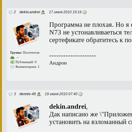
2
dekin.andrei
17 июня 2010 19:16
Программа не плохая. Но я с
N73 не устонавливаеться те
сертефикате обратитесь к п
Группа:
Посетители
--------------------
--
Андрон
Публикаций: 0
Комментариев: 2
3
dennis-45
19 июня 2010 07:40
dekin.andrei
,
Дак написано же \"Приложе
установить на взломанный с