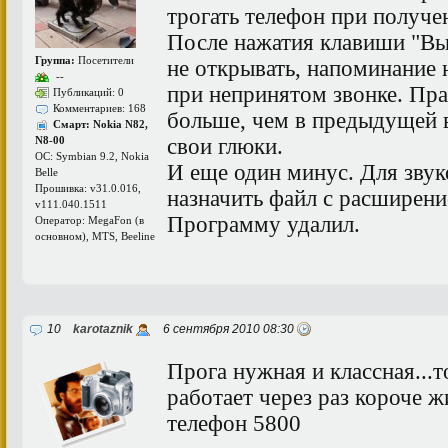
трогать телефон при получе
После нажатия клавиши "Вы
Группа:
Посетители
не открывать, напоминание 
--
при непринятом звонке. Пра
Публикаций: 0
Комментариев: 168
больше, чем в предыдущей в
Смарт: Nokia N82,
свои глюки.
N8-00
ОС: Symbian 9.2, Nokia
И еще один минус. Для звук
Belle
Прошивка: v31.0.016,
назначить файл с расширени
v111.040.1511
Программу удалил.
Оператор: MegaFon (в
основном), MTS, Beeline
10
karotaznik
6 сентября 2010 08:30
Прога нужная и классная...т
работает через раз короче ж
телефон 5800