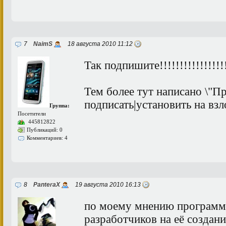
7
NaimS
18 августа 2010 11:12
Так подпишите!!!!!!!!!!!!!!!!
Тем более тут написано \"
подписать|установить на вз
Группа:
Посетители
445812822
Публикаций: 0
Комментариев: 4
8
PanteraX
19 августа 2010 16:13
по моему мнению программа
разработчиков на её создани