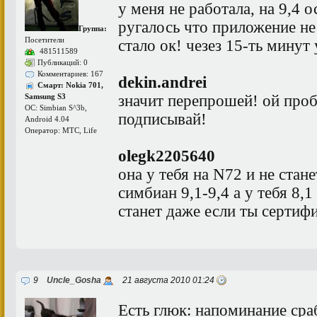
у меня не работала, на 9,4 
ругалось что приложение не
Группа:
Посетители
стало ок! чезез 15-ть минут
481511589
Публикаций: 0
Комментариев: 167
dekin.andrei
Смарт: Nokia 701,
значит перепрошей! ой про
Samsung S3
ОС: Simbian S^3b,
подписывай!
Android 4.04
Оператор: МТС, Life
olegk2205640
она у тебя на N72 и не стане
симбиан 9,1-9,4 а у тебя 8,1
станет даже если ты сертиф
9
Uncle_Gosha
21 августа 2010 01:24
Есть глюк: напоминание сраб