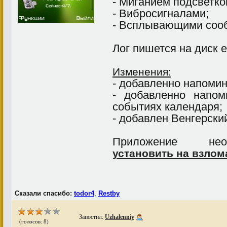
- Миганием подсветко
- Вибросигналами;
- Всплывающими соо
Лог пишется на диск е
Изменения:
- добавленно напомин
- добавленно напо
событиях календаря;
- добавлен Венгерски
Приложение н
установить на взло
Сказали спасибо:
todor4
,
Restby
Запостил:
Uzhalenniy
(голосов: 8)