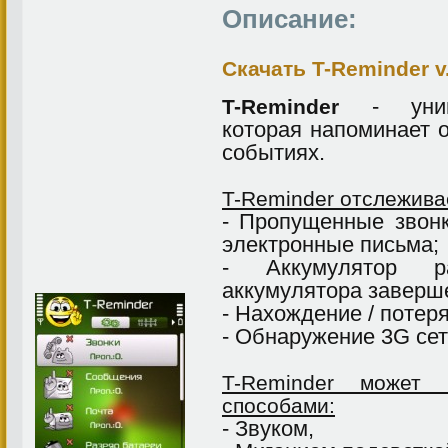
Описание:
Скачать T-Reminder v.
- униве
T-Reminder
которая напоминает 
событиях.
T-Reminder отслежива
- Пропущенные звон
электронные письма;
- Аккумулятор р
аккумулятора заверш
- Нахождение / потеря
- Обнаружение 3G сет
T-Reminder может 
способами:
- Звуком,