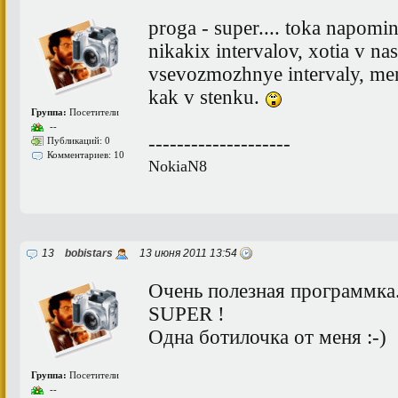
proga - super.... toka napomin
nikakix intervalov, xotia v na
vsevozmozhnye intervaly, meni
kak v stenku.
Группа:
Посетители
--
--------------------
Публикаций: 0
Комментариев: 10
NokiaN8
13
bobistars
13 июня 2011 13:54
Очень полезная программка.
SUPER !
Одна ботилочка от меня :-)
Группа:
Посетители
--