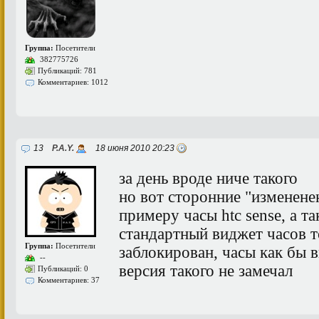
Группа:
Посетители
382775726
Публикаций: 781
Комментариев: 1012
13
P.A.Y.
18 июня 2010 20:23
за день вроде ниче такого
но вот сторонние "изменене
примеру часы htc sense, а та
стандартный виджет часов т
Группа:
Посетители
заблокирован, часы как бы в
--
версия такого не замечал
Публикаций: 0
Комментариев: 37