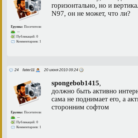
горизонтально, но и вертик
N97, он не может, что ли?
Группа:
Посетители
--
Публикаций: 0
Комментариев: 1
24
fater11
20 июня 2010 09:24
spongebob1415
,
должно быть активно интерн
сама не поднимает его, а ак
сторонним софтом
Группа:
Посетители
--
Публикаций: 0
Комментариев: 1