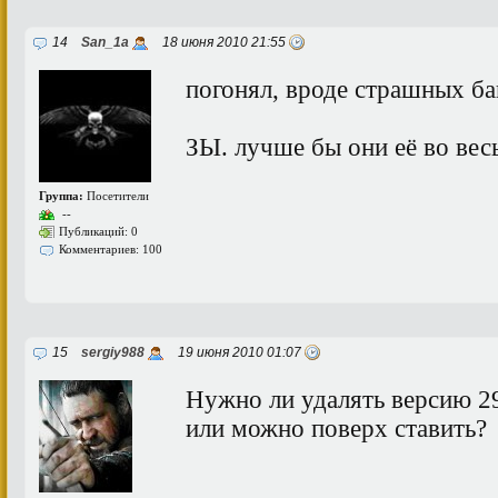
14
San_1a
18 июня 2010 21:55
погонял, вроде страшных баг
ЗЫ. лучше бы они её во весь
Группа:
Посетители
--
Публикаций: 0
Комментариев: 100
15
sergiy988
19 июня 2010 01:07
Нужно ли удалять версию 29
или можно поверх ставить?