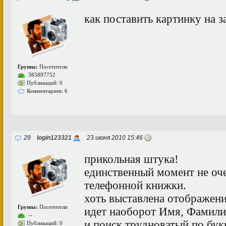
как поставить картинку на з
Группа:
Посетители
385897752
Публикаций: 0
Комментариев: 6
29
login123321
23 июня 2010 15:46
прикольная штука!
единственный момент не оч
телефонной книжки.
хоть выставлена отображени
Группа:
Посетители
идет наоборот Имя, Фамили
--
и поиск трудноватый по букв
Публикаций: 0