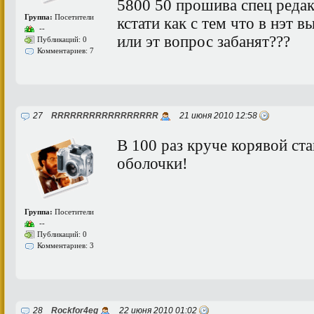
5800 50 прошива спец редак
Группа:
Посетители
кстати как с тем что в нэт в
--
или эт вопрос забанят???
Публикаций: 0
Комментариев: 7
27
RRRRRRRRRRRRRRRRR
21 июня 2010 12:58
В 100 раз круче корявой ст
оболочки!
Группа:
Посетители
--
Публикаций: 0
Комментариев: 3
28
Rockfor4eg
22 июня 2010 01:02