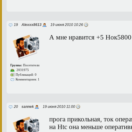
19
Alexxx8613
19 июня 2010 10:26
А мне нравится +5 Нок5800
Группа:
Посетители
2031975
Публикаций: 0
Комментариев: 1
20
sannek
19 июня 2010 11:00
прога прикольная, ток опер
на Htc она меньше оператив