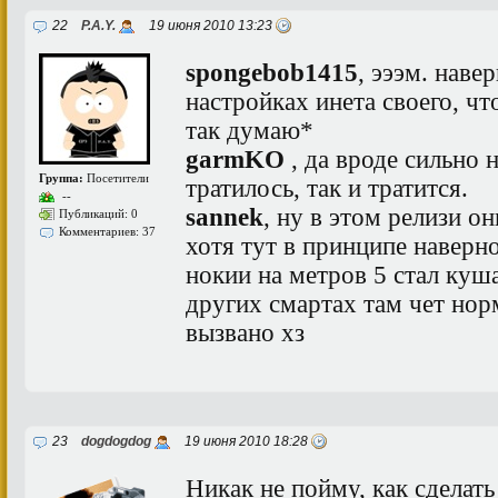
22
P.A.Y.
19 июня 2010 13:23
spongebob1415
, эээм. наве
настройках инета своего, ч
так думаю*
garmKO
, да вроде сильно 
Группа:
Посетители
тратилось, так и тратится.
--
sannek
, ну в этом релизи о
Публикаций: 0
Комментариев: 37
хотя тут в принципе наверн
нокии на метров 5 стал куша
других смартах там чет нор
вызвано хз
23
dogdogdog
19 июня 2010 18:28
Никак не пойму, как сделать