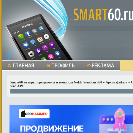
Smart60.ru игры, программы и темы для Nokia Symbian S60
»
Архив файлов
»
С
v3.5.349