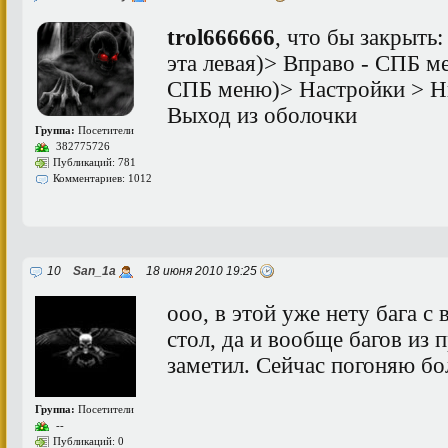
trol666666
, что бы закрыть:
эта левая)> Вправо - СПБ м
СПБ меню)> Настройки > Н
Выход из оболочки
Группа:
Посетители
382775726
Публикаций: 781
Комментариев: 1012
10
San_1a
18 июня 2010 19:25
ооо, в этой уже нету бага с
стол, да и вообще багов из
заметил. Сейчас погоняю бо
Группа:
Посетители
--
Публикаций: 0