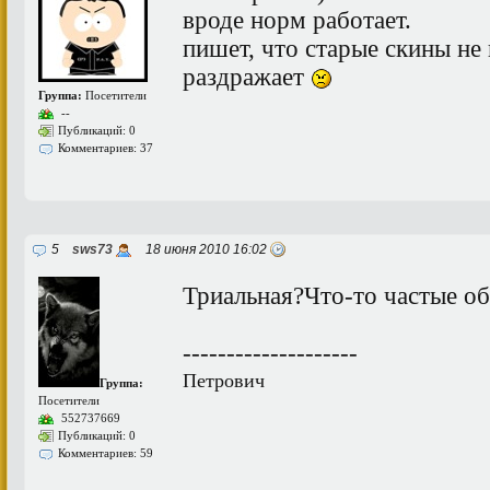
вроде норм работает.
пишет, что старые скины не
раздражает
Группа:
Посетители
--
Публикаций: 0
Комментариев: 37
5
sws73
18 июня 2010 16:02
Триальная?Что-то частые об
--------------------
Петрович
Группа:
Посетители
552737669
Публикаций: 0
Комментариев: 59