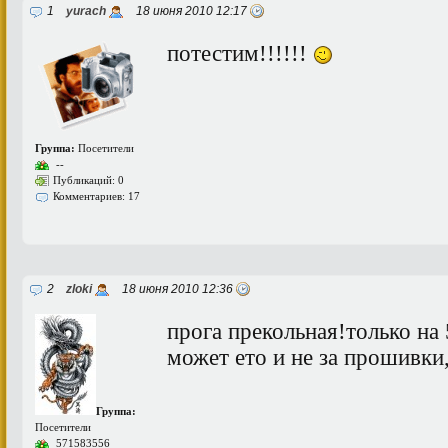
1
yurach
18 июня 2010 12:17
потестим!!!!!!
Группа:
Посетители
--
Публикаций: 0
Комментариев: 17
2
zloki
18 июня 2010 12:36
прога прекольная!только на
может ето и не за прошивки
Группа:
Посетители
571583556