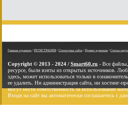
Главная страница
/
РЕГИСТРАЦИЯ
/
Статистика сайта
/
Привет админам
/
Статьи парт
Copyright © 2013 - 2024 /
Smart60.ru
- Все файлы
ресурсе, были взяты из открытых источников. Люб
здесь, может использоваться только в ознакомител
ее удалить. Ни администрация сайта, ни хостинг-п
могут нести ответственность за использование мате
Входя на сайт вы автоматически соглашаетесь с да