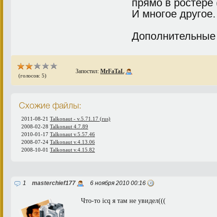
прямо в ростере 
И многое другое.
Дополнительные
Запостил:
MrFaTaL
(голосов: 5)
Схожие файлы:
2011-08-21
Talkonaut - v.5.71.17 (rus)
2008-02-28
Talkonaut 4.7.89
2010-01-17
Talkonaut v.5.57.46
2008-07-24
Talkonaut v.4.13.06
2008-10-01
Talkonaut v.4.15.82
1
masterchief177
6 ноября 2010 00:16
Что-то icq я там не увидел(((