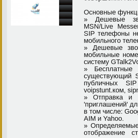
Основные функци
» Дешевые зв
MSN/Live Messe
SIP телефоны н
мобильного теле
» Дешевые зво
мобильные номе
систему GTalk2Vo
» Бесплатные 
существующий S
публичных SIP
voipstunt
.ком
, sip
» Отправка и 
'приглашений' дл
в том числе: Goog
AIM и Yahoo.
» Определяемые
отображение с