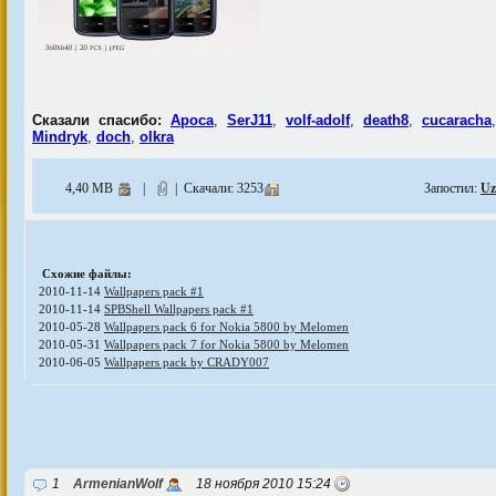
Сказали спасибо:
Apoca
,
SerJ11
,
volf-adolf
,
death8
,
cucaracha
Mindryk
,
doch
,
olkra
4,40 MB
|
| Скачали: 3253
Запостил:
Uz
Схожие файлы:
2010-11-14
Wallpapers pack #1
2010-11-14
SPBShell Wallpapers pack #1
2010-05-28
Wallpapers pack 6 for Nokia 5800 by Melomen
2010-05-31
Wallpapers pack 7 for Nokia 5800 by Melomen
2010-06-05
Wallpapers pack by CRADY007
1
ArmenianWolf
18 ноября 2010 15:24