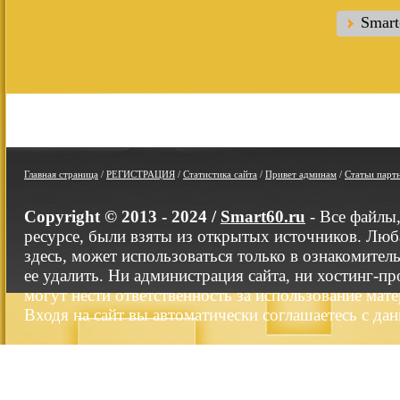
Smar
Главная страница
/
РЕГИСТРАЦИЯ
/
Статистика сайта
/
Привет админам
/
Статьи парт
Copyright © 2013 - 2024 /
Smart60.ru
- Все файлы
ресурсе, были взяты из открытых источников. Люб
здесь, может использоваться только в ознакомител
ее удалить. Ни администрация сайта, ни хостинг-п
могут нести ответственность за использование мате
Входя на сайт вы автоматически соглашаетесь с да