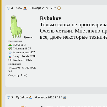
4
F357
6 января 2011 17:15
Rybakov
,
Только слова не проговарива
Очень четкий. Мне лично нр
все, даже некоторые технич
Группа:
Посетители
590001114
Публикаций: 77
Комментариев: 437
Смарт: Nokia 5230
ОС: Symbian S 60v5
Прошивка:
V40.0.003+HARD MOD
3.4
Оператор: Life:)
5
Rybakov
6 января 2011 17:17