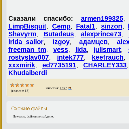
Сказали спасибо:
armen199325
LimpBisquit
,
Cemp
,
Fatal1
,
sinzori
,
Shavyrm
,
Butadeus
,
alexprince73
,
irida_sailor
,
Izgoy
,
адамцев
,
ale
freeman_tm
,
vess
,
lida
,
julismart
,
rostyslav007
,
intek777
,
keefrauch
xxxmirik
,
ed7735191
,
CHARLEY333
Khudaiberdi
Запостил:
F357
(голосов: 12)
Схожие файлы:
Похожих файлов не найдено.