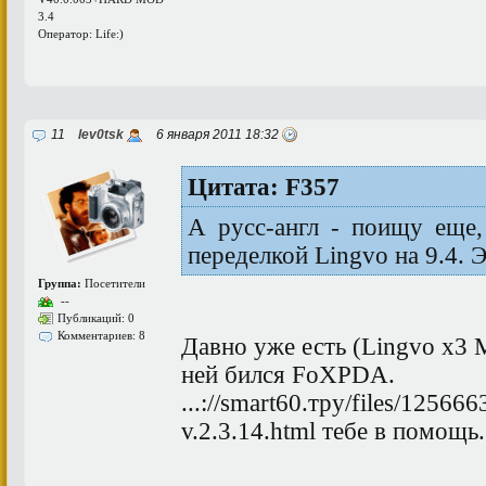
3.4
Оператор: Life:)
11
lev0tsk
6 января 2011 18:32
Цитата: F357
А русс-англ - поищу еще,
переделкой Lingvo на 9.4. Э
Группа:
Посетители
--
Публикаций: 0
Комментариев: 8
Давно уже есть (Lingvo x3 M
ней бился FoXPDA.
...
://smart60
.тру
/files/12566
v.2.3.14.html тебе в помощь.