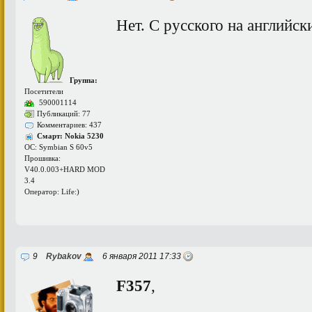
Нет. С русского на английс
Группа:
Посетители
590001114
Публикаций: 77
Комментариев: 437
Смарт: Nokia 5230
ОС: Symbian S 60v5
Прошивка:
V40.0.003+HARD MOD
3.4
Оператор: Life:)
9
Rybakov
6 января 2011 17:33
F357
,