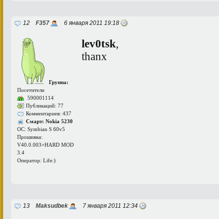
12
F357
6 января 2011 19:18
lev0tsk
,
thanx
Группа:
Посетители
590001114
Публикаций: 77
Комментариев: 437
Смарт: Nokia 5230
ОС: Symbian S 60v5
Прошивка:
V40.0.003+HARD MOD
3.4
Оператор: Life:)
13
Maksudbek
7 января 2011 12:34