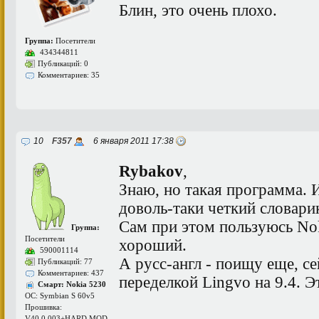
Блин, это очень плохо.
Группа:
Посетители
434344811
Публикаций: 0
Комментариев: 35
10
F357
6 января 2011 17:38
Rybakov
,
Знаю, но такая программа. И
доволь-таки четкий словари
Сам при этом пользуюсь No
Группа:
Посетители
хороший.
590001114
А русс-англ - поищу еще, се
Публикаций: 77
Комментариев: 437
переделкой Lingvo на 9.4. Э
Смарт: Nokia 5230
ОС: Symbian S 60v5
Прошивка:
V40.0.003+HARD MOD