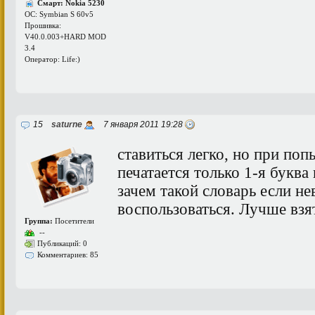
Смарт: Nokia 5230
ОС: Symbian S 60v5
Прошивка:
V40.0.003+HARD MOD
3.4
Оператор: Life:)
15
saturne
7 января 2011 19:28
ставиться легко, но при поп
печатается только 1-я буква
зачем такой словарь если н
воспользоваться. Лучше взят
Группа:
Посетители
--
Публикаций: 0
Комментариев: 85