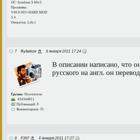
ОС: Symbian S 60v5
Прошивка:
V40.0.003+HARD MOD
3.4
Оператор: Life:)
7
Rybakov
6 января 2011 17:24
В описании написано, что о
русского на англ. он перево
Группа:
Посетители
434344811
Публикаций: 0
Комментариев: 35
8
F357
6 января 2011 17:27