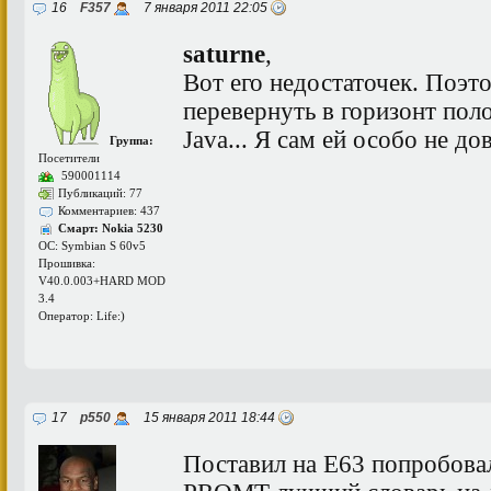
16
F357
7 января 2011 22:05
saturne
,
Вот его недостаточек. Поэт
перевернуть в горизонт пол
Java... Я сам ей особо не до
Группа:
Посетители
590001114
Публикаций: 77
Комментариев: 437
Смарт: Nokia 5230
ОС: Symbian S 60v5
Прошивка:
V40.0.003+HARD MOD
3.4
Оператор: Life:)
17
p550
15 января 2011 18:44
Поставил на Е63 попробовал,