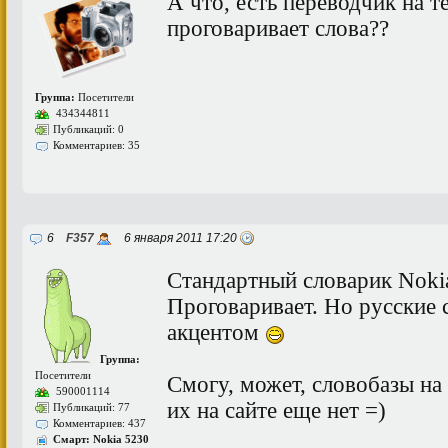
А что, есть переводчик на 
проговаривает слова??
Группа:
Посетители
434344811
Публикаций: 0
Комментариев: 35
6
F357
6 января 2011 17:20
Стандартный словарик Noki
Проговаривает. Но русские
акцентом
Группа:
Посетители
Смогу, может, словобазы на
590001114
их на сайте еще нет =)
Публикаций: 77
Комментариев: 437
Смарт: Nokia 5230