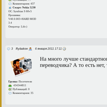
Комментариев: 437
Смарт: Nokia 5230
ОС: Symbian S 60v5
Прошивка:
V40.0.003+HARD MOD
3.4
Оператор: Life:)
3
Rybakov
6 января 2011 17:11
На много лучше стандартно
переводчика? А то есть нет, 
Группа:
Посетители
434344811
Публикаций: 0
Комментариев: 35