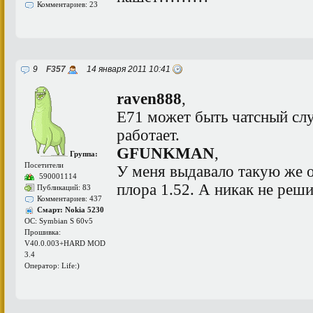
Комментариев: 23
9
F357
14 января 2011 10:41
raven888
,
Е71 может быть чатсный слу
работает.
GFUNKMAN
,
Группа:
Посетители
У меня выдавало такую же 
590001114
плора 1.52. А никак не реши
Публикаций: 83
Комментариев: 437
Смарт: Nokia 5230
ОС: Symbian S 60v5
Прошивка:
V40.0.003+HARD MOD
3.4
Оператор: Life:)