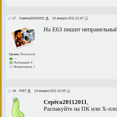
17
Серёга20112011
14 января 2011 21:47
На Е63 пишит непраиельный
Группа:
Посетители
--
Публикаций: 0
Комментариев: 1
18
F357
14 января 2011 22:05
Серёга20112011
,
Распакуйте на ПК или Х-пл