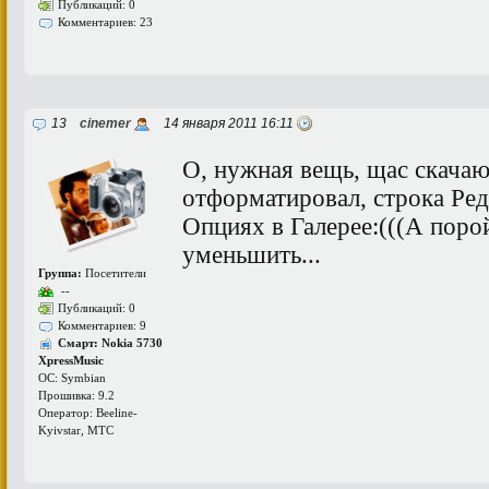
Публикаций: 0
Комментариев: 23
13
cinemer
14 января 2011 16:11
О, нужная вещь, щас скачаю
отформатировал, строка Ред
Опциях в Галерее:(((А поро
уменьшить...
Группа:
Посетители
--
Публикаций: 0
Комментариев: 9
Смарт: Nokia 5730
XpressMusic
ОС: Symbian
Прошивка: 9.2
Оператор: Beeline-
Kyivstar, МТС