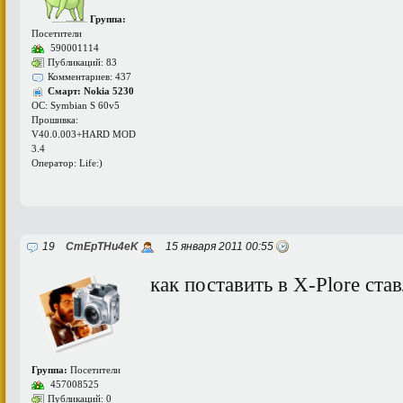
Группа:
Посетители
590001114
Публикаций: 83
Комментариев: 437
Смарт: Nokia 5230
ОС: Symbian S 60v5
Прошивка:
V40.0.003+HARD MOD
3.4
Оператор: Life:)
19
CmEpTHu4eK
15 января 2011 00:55
как поставить в X-Plore ст
Группа:
Посетители
457008525
Публикаций: 0