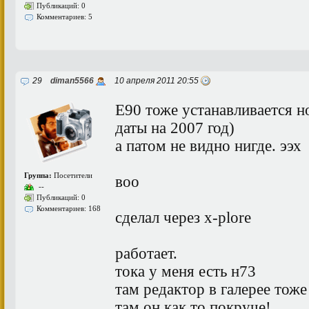
Публикаций: 0
Комментариев: 5
29
diman5566
10 апреля 2011 20:55
E90 тоже устанавливается н
даты на 2007 год)
а патом не видно нигде. ээх
Группа:
Посетители
воо
--
Публикаций: 0
Комментариев: 168
сделал через x-plore
работает.
тока у меня есть н73
там редактор в галерее тоже
там он как то покруче!