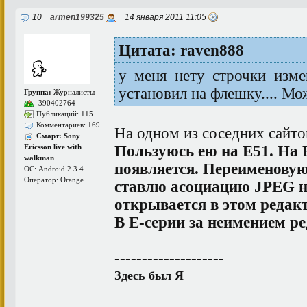
10
armen199325
14 января 2011 11:05
Цитата: raven888
у меня нету строчки измен
установил на флешку.... Мо
Группа:
Журналисты
390402764
Публикаций: 115
Комментариев: 169
На одном из соседних сайто
Смарт: Sony
Пользуюсь ею на Е51. На Е
Ericsson live with
walkman
появляется. Переименовую
ОС: Android 2.3.4
Оператор: Orange
ставлю асоциацию JPEG н
открывается в этом редак
В Е-серии за неимением р
--------------------
Здесь был Я