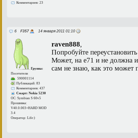
Комментариев: 23
6
F357
14 января 2011 01:10
raven888
,
Попробуйте переустановить 
Может, на е71 и не должна ид
сам не знаю, как это может 
Группа:
Посетители
590001114
Публикаций: 83
Комментариев: 437
Смарт: Nokia 5230
ОС: Symbian S 60v5
Прошивка:
V40.0.003+HARD MOD
3.4
Оператор: Life:)