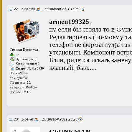
22
cinemer
15 января 2011 11:19
armen199325
,
ну если бы стояла то в Фун
Редактировать (по-моему та
телефон не форматнул)а та
Группа:
Посетители
утсановить Компонент встро
--
Блин, ридется искать замену
Публикаций: 0
Комментариев: 9
класный, был.....
Смарт: Nokia 5730
XpressMusic
ОС: Symbian
Прошивка: 9.2
Оператор: Beeline-
Kyivstar, МТС
23
b.beret
15 января 2011 23:23
GFUNKMAN
,