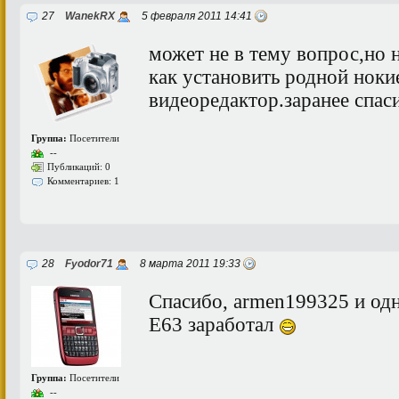
27
WanekRX
5 февраля 2011 14:41
может не в тему вопрос,но н
как установить родной ноки
видеоредактор.заранее спас
Группа:
Посетители
--
Публикаций: 0
Комментариев: 1
28
Fyodor71
8 марта 2011 19:33
Спасибо, armen199325 и одн
Е63 заработал
Группа:
Посетители
--