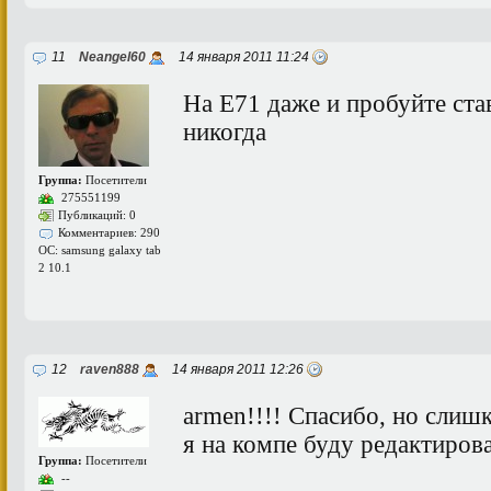
11
Neangel60
14 января 2011 11:24
На Е71 даже и пробуйте став
никогда
Группа:
Посетители
275551199
Публикаций: 0
Комментариев: 290
ОС: samsung galaxy tab
2 10.1
12
raven888
14 января 2011 12:26
armen!!!! Спасибо, но слиш
я на компе буду редактирова
Группа:
Посетители
--