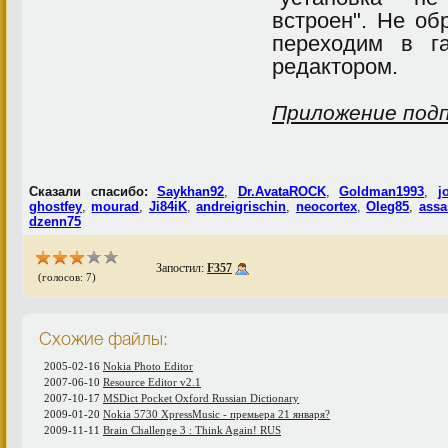
встроен". Не об
переходим в г
редактором.
Приложение под
Сказали спасибо:
Saykhan92
,
Dr.AvataROCK
,
Goldman1993
,
j
ghostfey
,
mourad
,
Ji84iK
,
andreigrischin
,
neocortex
,
Oleg85
,
assa
dzenn75
Запостил:
F357
(голосов: 7)
Схожие файлы:
2005-02-16
Nokia Photo Editor
2007-06-10
Resource Editor v2.1
2007-10-17
MSDict Pocket Oxford Russian Dictionary
2009-01-20
Nokia 5730 XpressMusic - премьера 21 января?
2009-11-11
Brain Challenge 3 : Think Again! RUS