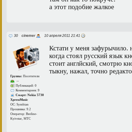
а этот подобие жалкое
30
cinemer
10 апреля 2011 21:41
Кстати у меня зафурычило. н
когда стоял русский язык кн
стоит англйский, смотрю кн
тыкну, нажал, точно редакто
Группа:
Посетители
--
Публикаций: 0
Комментариев: 9
Смарт: Nokia 5730
XpressMusic
ОС: Symbian
Прошивка: 9.2
Оператор: Beeline-
Kyivstar, МТС