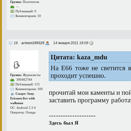
Группа:
Посетители
--
Публикаций: 0
Комментариев: 10
16
armen199325
14 января 2011 18:09
Цитата: kaza_mdu
На Е66 тоже не светится в
проходит успешно.
Группа:
Журналисты
390402764
Публикаций: 115
Комментариев: 169
прочитай мои каменты и по
Смарт: Sony
заставить программу работа
Ericsson live with
walkman
ОС: Android 2.3.4
Оператор: Orange
--------------------
Здесь был Я