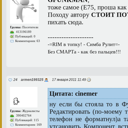
тоже самое (Е75, проша как 
Походу автору
СТОИТ ПО
пихать сюда.
Группа:
Посетители
413196189
--------------------
Публикаций: 0
Комментариев: 63
-=RIM в топку! - Симба Рулит=-
Без СМАРТа - как без пальцев!!!
24
armen199325
17 января 2011 11:49
Цитата: cinemer
ну если бы стояла то в Ф
Редактировать (по-моему т
Группа:
Журналисты
390402764
телефон не форматнул)а 
Публикаций: 115
утсановить Компонент вст
Комментариев: 169