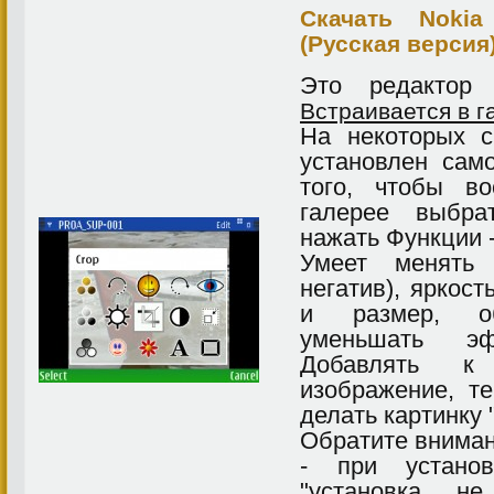
Скачать Nokia
(Русская версия
Это редактор 
Встраивается в г
На некоторых 
установлен сам
того, чтобы во
галерее выбра
нажать Функции 
Умеет менять 
негатив), яркост
и размер, обр
уменьшать э
Добавлять к
изображение, те
делать картинку
Обратите вниман
- при устано
"установка не