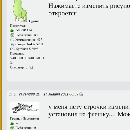
Нажимаете изменить рисуно
откроется
Группа:
Посетители
590001114
Публикаций: 83
Комментариев: 437
Смарт: Nokia 5230
ОС: Symbian S 60v5
Прошивка:
V40.0.003+HARD MOD
3.4
Оператор: Life:)
5
raven888
14 января 2011 00:59
у меня нету строчки изменить
установил на флешку.... Мо
Группа:
Посетители
--
Публикаций: 0