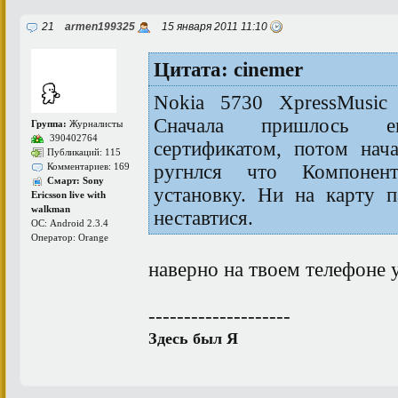
21
armen199325
15 января 2011 11:10
Цитата: cinemer
Nokia 5730 XpressMusic
Сначала пришлось е
Группа:
Журналисты
390402764
сертификатом, потом нача
Публикаций: 115
ругнлся что Компонен
Комментариев: 169
Смарт: Sony
установку. Ни на карту 
Ericsson live with
walkman
неставтися.
ОС: Android 2.3.4
Оператор: Orange
наверно на твоем телефоне 
--------------------
Здесь был Я