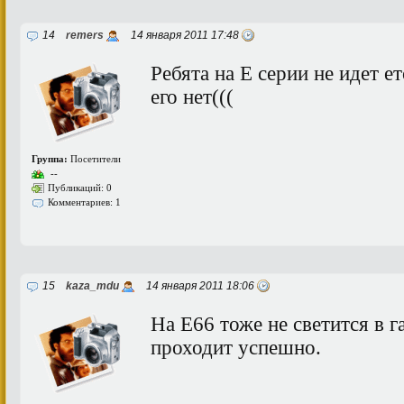
14
remers
14 января 2011 17:48
Ребята на Е серии не идет е
его нет(((
Группа:
Посетители
--
Публикаций: 0
Комментариев: 1
15
kaza_mdu
14 января 2011 18:06
На Е66 тоже не светится в г
проходит успешно.