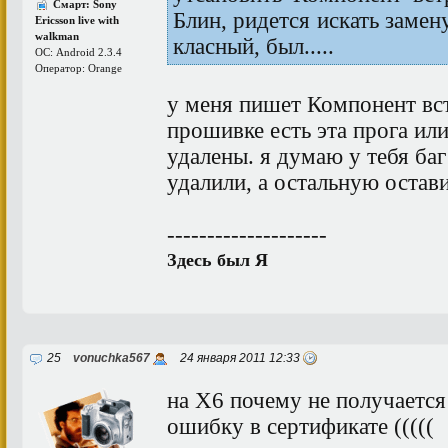
Смарт: Sony
Блин, ридется искать замен
Ericsson live with
walkman
класный, был.....
ОС: Android 2.3.4
Оператор: Orange
у меня пишет Компонент вст
прошивке есть эта прога ил
удалены. я думаю у тебя ба
удалили, а остальную остав
--------------------
Здесь был Я
25
vonuchka567
24 января 2011 12:33
на Х6 почему не получается 
ошибку в сертификате (((((