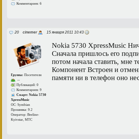
Комментариев: 6
20
cinemer
15 января 2011 10:43
Nokia 5730 XpressMusic Нич
Сначала пришлось его подпи
потом начала ставить, мне т
Компонент Встроен и отмени
Группа:
Посетители
памяти ни в телефон оно нес
--
Публикаций: 0
Комментариев: 9
Смарт: Nokia 5730
XpressMusic
ОС: Symbian
Прошивка: 9.2
Оператор: Beeline-
Kyivstar, МТС