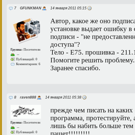
7
GFUNKMAN
14 января 2011 05:15
Автор, какое же оно подпис
установке выдает ошибку в 
подписи - "не предоставлен
доступа"?
Группа:
Посетители
Тело - E75. прошивка - 211.
--
Помогите решить проблему.
Публикаций: 0
Комментариев: 6
Заранее спасибо.
8
raven888
14 января 2011 05:38
прежде чем писать на каких
программа, протестируйте, а
Группа:
Посетители
лишь бы набить больше тем 
--
пашет!!!!!!!!!
Публикаций: 0